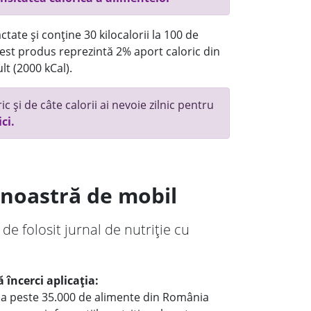
tate și conține 30 kilocalorii la 100 de
st produs reprezintă 2% aport caloric din
lt (2000 kCal).
c și de câte calorii ai nevoie zilnic pentru
ici.
a noastră de mobil
 de folosit jurnal de nutriție cu
 încerci aplicația:
le a peste 35.000 de alimente din România