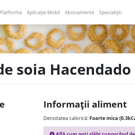
(current)
(current)
Platforma
Aplicație Mobil
Abonamente
Specialiști
 de soia Hacendado
le
Informații aliment
Densitatea calorică:
Foarte mica (0.3kC
Află cum poți slăbi cunoscând de