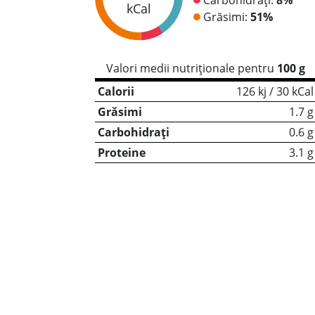
kCal
Grăsimi:
51%
Valori medii nutriționale pentru
100 g
Calorii
126 kj / 30 kCal
Grăsimi
1.7 g
Carbohidrați
0.6 g
Proteine
3.1 g