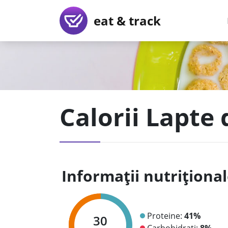
eat & track
Calorii Lapte
Informații nutriționa
Proteine:
41%
30
Carbohidrați:
8%