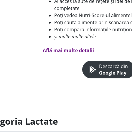
Ai acces la sute de rețete și idei d
completate
Poți vedea Nutri-Score-ul alimente
Poți căuta alimente prin scanarea 
Poți compara informațiile nutrițion
și multe multe altele...
Află mai multe detalii
Descarcă din
Google Play
egoria Lactate