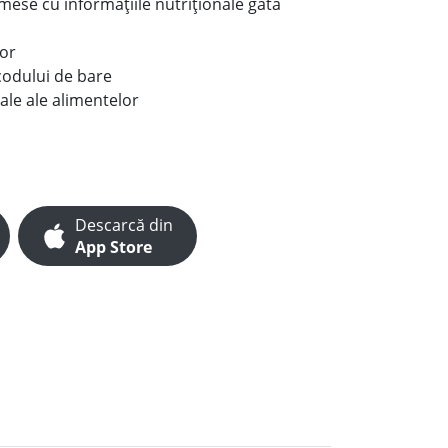
e mese cu informațiile nutriționale gata
lor
codului de bare
ale ale alimentelor
Descarcă din
App Store