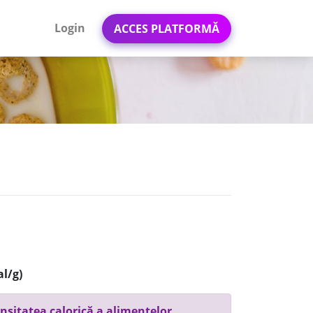
Login
ACCES PLATFORMĂ
al/g)
nsitatea calorică a alimentelor