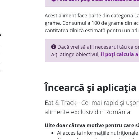
Acest aliment face parte din categoria Lac
grame. Consumul a 100 de grame din ace
cantitatea zilnică estimată pentru un adu
Dacă vrei să afli necesarul tău calori
a-ți atinge obiectivul,
îl poți calcula a
Încearcă și aplicați
Eat & Track - Cel mai rapid și ușor
alimente exclusiv din România
Uite doar câteva motive pentru care să
Ai acces la informațiile nutriționa