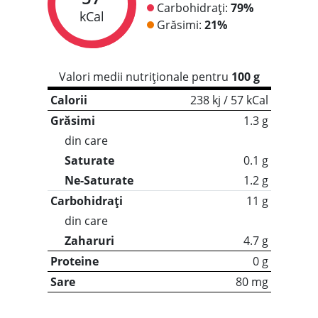
Carbohidrați:
79%
kCal
Grăsimi:
21%
Valori medii nutriționale pentru
100 g
Calorii
238 kj / 57 kCal
Grăsimi
1.3 g
din care
Saturate
0.1 g
Ne-Saturate
1.2 g
Carbohidrați
11 g
din care
Zaharuri
4.7 g
Proteine
0 g
Sare
80 mg