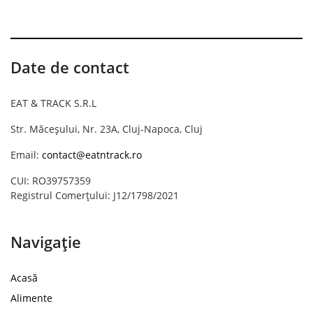
Date de contact
EAT & TRACK S.R.L
Str. Măceșului, Nr. 23A, Cluj-Napoca, Cluj
Email:
contact@eatntrack.ro
CUI: RO39757359
Registrul Comerțului: J12/1798/2021
Navigație
Acasă
Alimente