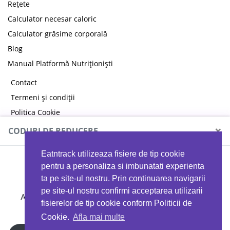
Rețete
Calculator necesar caloric
Calculator grăsime corporală
Blog
Manual Platformă Nutriționiști
Contact
Termeni și condiții
Politica Cookie
Politica de confidențialitate
×
CODURI DE REDUCERE
Eatntrack utilizeaza fisiere de tip cookie
MYPROTEIN
pentru a personaliza si imbunatati experienta
ta pe site-ul nostru. Prin continuarea navigarii
pe site-ul nostru confirmi acceptarea utilizarii
Ai
40%
reducere la orice comandă folosind codul
fisierelor de tip cookie conform Politicii de
EATTRACK
Cookie.
Afla mai multe