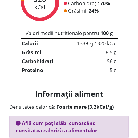
Carbohidrați:
70%
kCal
Grăsimi:
24%
Valori medii nutriționale pentru
100 g
Calorii
1339 kj / 320 kCal
Grăsimi
8.5 g
Carbohidrați
56 g
Proteine
5 g
Informații aliment
Densitatea calorică:
Foarte mare (3.2kCal/g)
Află cum poți slăbi cunoscând
densitatea calorică a alimentelor