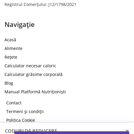
Registrul Comerțului: J12/1798/2021
Navigație
Acasă
Alimente
Rețete
Calculator necesar caloric
Calculator grăsime corporală
Blog
Manual Platformă Nutriționiști
Contact
Termeni și condiții
Politica Cookie
Politica de confidențialitate
×
CODURI DE REDUCERE