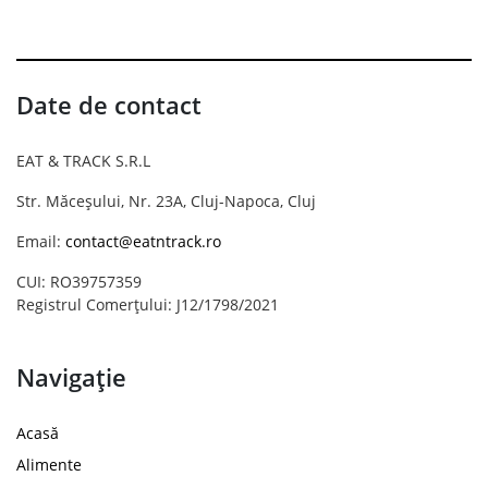
Date de contact
EAT & TRACK S.R.L
Str. Măceșului, Nr. 23A, Cluj-Napoca, Cluj
Email:
contact@eatntrack.ro
CUI: RO39757359
Registrul Comerțului: J12/1798/2021
Navigație
Acasă
Alimente