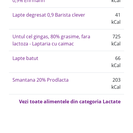
0,9% Ehrmann
kCal
Lapte degresat 0,9 Barista clever
41
kCal
Untul cel gingas, 80% grasime, fara
725
lactoza - Laptaria cu caimac
kCal
Lapte batut
66
kCal
Smantana 20% Prodlacta
203
kCal
Vezi toate alimentele din categoria Lactate