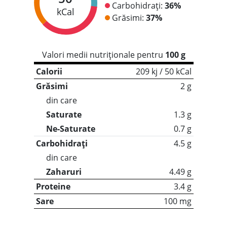
Carbohidrați:
36%
kCal
Grăsimi:
37%
Valori medii nutriționale pentru
100 g
Calorii
209 kj / 50 kCal
Grăsimi
2 g
din care
Saturate
1.3 g
Ne-Saturate
0.7 g
Carbohidrați
4.5 g
din care
Zaharuri
4.49 g
Proteine
3.4 g
Sare
100 mg