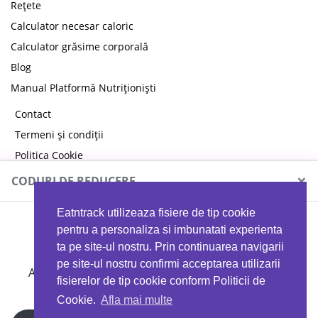
Rețete
Calculator necesar caloric
Calculator grăsime corporală
Blog
Manual Platformă Nutriționiști
Contact
Termeni și condiții
Politica Cookie
Politica de confidențialitate
×
CODURI DE REDUCERE
Eatntrack utilizeaza fisiere de tip cookie
MYPROTEIN
pentru a personaliza si imbunatati experienta
ta pe site-ul nostru. Prin continuarea navigarii
pe site-ul nostru confirmi acceptarea utilizarii
Ai
40%
reducere la orice comandă folosind codul
fisierelor de tip cookie conform Politicii de
EATTRACK
Cookie.
Afla mai multe