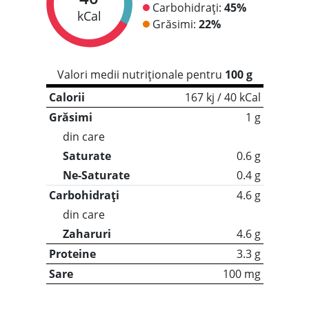
Carbohidrați:
45%
kCal
Grăsimi:
22%
Valori medii nutriționale pentru
100 g
Calorii
167 kj / 40 kCal
Grăsimi
1 g
din care
Saturate
0.6 g
Ne-Saturate
0.4 g
Carbohidrați
4.6 g
din care
Zaharuri
4.6 g
Proteine
3.3 g
Sare
100 mg