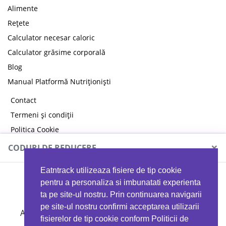
Alimente
Rețete
Calculator necesar caloric
Calculator grăsime corporală
Blog
Manual Platformă Nutriționiști
Contact
Termeni și condiții
Politica Cookie
Politica de confidențialitate
×
CODURI DE REDUCERE
Eatntrack utilizeaza fisiere de tip cookie
MYPROTEIN
pentru a personaliza si imbunatati experienta
ta pe site-ul nostru. Prin continuarea navigarii
pe site-ul nostru confirmi acceptarea utilizarii
Ai
40%
reducere la orice comandă folosind codul
fisierelor de tip cookie conform Politicii de
EATTRACK