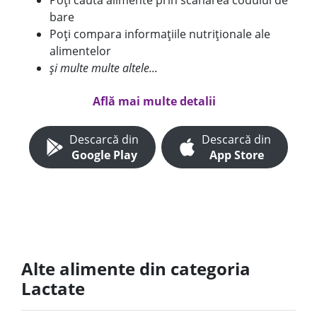
Poți căuta alimente prin scanarea codului de
bare
Poți compara informațiile nutriționale ale
alimentelor
și multe multe altele...
Află mai multe detalii
Descarcă din
Descarcă din
Google Play
App Store
Alte alimente din categoria
Lactate