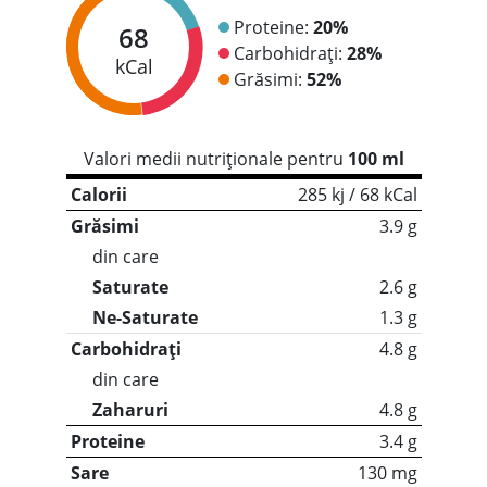
Proteine:
20%
68
Carbohidrați:
28%
kCal
Grăsimi:
52%
Valori medii nutriționale pentru
100 ml
Calorii
285 kj / 68 kCal
Grăsimi
3.9 g
din care
Saturate
2.6 g
Ne-Saturate
1.3 g
Carbohidrați
4.8 g
din care
Zaharuri
4.8 g
Proteine
3.4 g
Sare
130 mg