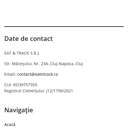
Date de contact
EAT & TRACK S.R.L
Str. Măceșului, Nr. 23A, Cluj-Napoca, Cluj
Email:
contact@eatntrack.ro
CUI: RO39757359
Registrul Comerțului: J12/1798/2021
Navigație
Acasă