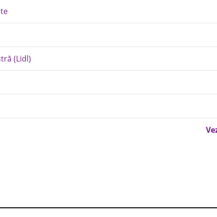
ate
ră (Lidl)
Ve