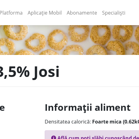
(current)
(current)
Platforma
Aplicație Mobil
Abonamente
Specialiști
3,5% Josi
le
Informații aliment
Densitatea calorică:
Foarte mica (0.62k
Află cum poți slăbi cunoscând de