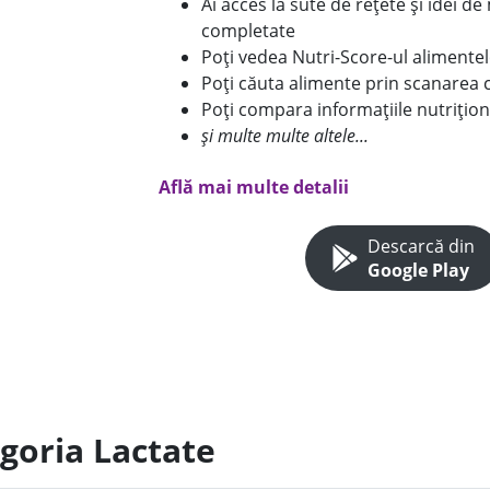
Ai acces la sute de rețete și idei d
completate
Poți vedea Nutri-Score-ul alimente
Poți căuta alimente prin scanarea 
Poți compara informațiile nutrițion
și multe multe altele...
Află mai multe detalii
Descarcă din
Google Play
egoria Lactate