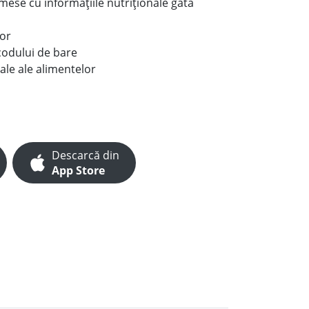
e mese cu informațiile nutriționale gata
lor
codului de bare
ale ale alimentelor
Descarcă din
App Store