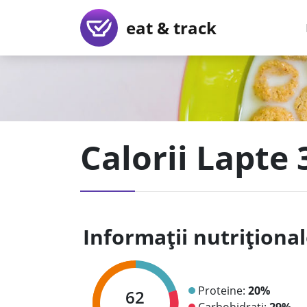
eat & track
Calorii Lapte 
Informații nutriționa
Proteine:
20%
62
Carbohidrați:
29%