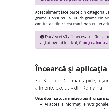
Acest aliment face parte din categoria Lac
grame. Consumul a 100 de grame din ace
cantitatea zilnică estimată pentru un adu
Dacă vrei să afli necesarul tău calori
a-ți atinge obiectivul,
îl poți calcula a
Încearcă și aplicați
Eat & Track - Cel mai rapid și ușor
alimente exclusiv din România
Uite doar câteva motive pentru care să
Ai acces la informațiile nutriționa