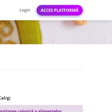
Login
ACCES PLATFORMĂ
Cal/g)
nsitatea calorică a alimentelor