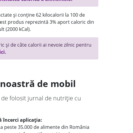
tate și conține 62 kilocalorii la 100 de
st produs reprezintă 3% aport caloric din
lt (2000 kCal).
c și de câte calorii ai nevoie zilnic pentru
ici.
a noastră de mobil
 de folosit jurnal de nutriție cu
 încerci aplicația:
le a peste 35.000 de alimente din România