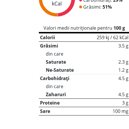
kCal
Grăsimi:
51%
Valori medii nutriționale pentru
100 g
Calorii
259 kj / 62 kCal
Grăsimi
3.5 g
din care
Saturate
2.3 g
Ne-Saturate
1.2 g
Carbohidrați
4.5 g
din care
Zaharuri
4.5 g
Proteine
3 g
Sare
100 mg