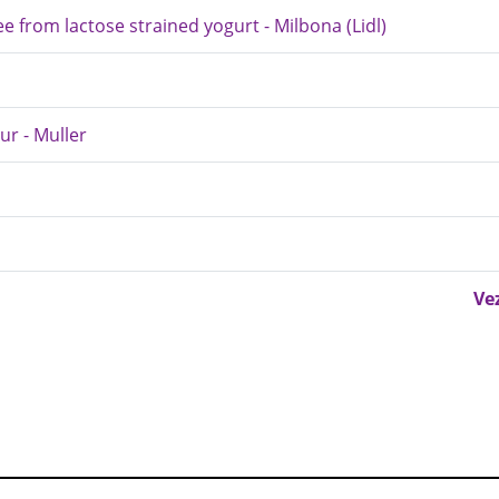
Free from lactose strained yogurt - Milbona (Lidl)
our - Muller
Ve