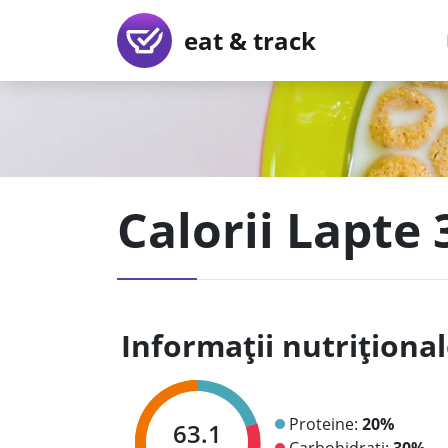
eat & track
Calorii Lapte 
Informații nutriționa
Proteine:
20%
63.1
Carbohidrați:
30%