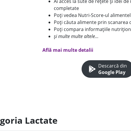
Ai acces la sute de rețete și idei d
completate
Poți vedea Nutri-Score-ul alimente
Poți căuta alimente prin scanarea 
Poți compara informațiile nutrițion
și multe multe altele...
Află mai multe detalii
Descarcă din
Google Play
egoria Lactate