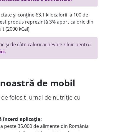
tate și conține 63.1 kilocalorii la 100 de
st produs reprezintă 3% aport caloric din
lt (2000 kCal).
c și de câte calorii ai nevoie zilnic pentru
ici.
a noastră de mobil
 de folosit jurnal de nutriție cu
 încerci aplicația:
le a peste 35.000 de alimente din România