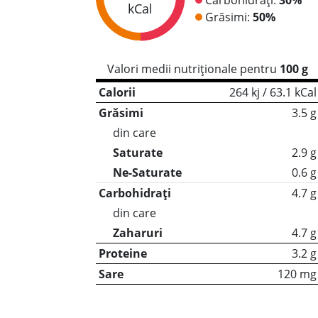
kCal
Grăsimi:
50%
Valori medii nutriționale pentru
100 g
Calorii
264 kj / 63.1 kCal
Grăsimi
3.5 g
din care
Saturate
2.9 g
Ne-Saturate
0.6 g
Carbohidrați
4.7 g
din care
Zaharuri
4.7 g
Proteine
3.2 g
Sare
120 mg