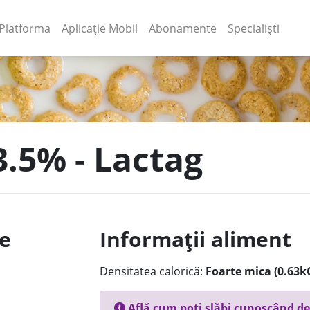
(current)
(current)
Platforma
Aplicație Mobil
Abonamente
Specialiști
3.5% - Lactag
le
Informații aliment
Densitatea calorică:
Foarte mica (0.63k
Află cum poți slăbi cunoscând de