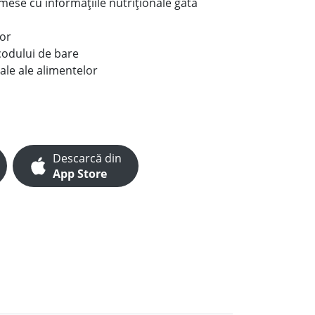
e mese cu informațiile nutriționale gata
lor
codului de bare
ale ale alimentelor
Descarcă din
App Store