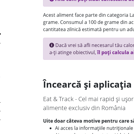
Acest aliment face parte din categoria Lac
grame. Consumul a 100 de grame din ace
cantitatea zilnică estimată pentru un adu
Dacă vrei să afli necesarul tău calori
a-ți atinge obiectivul,
îl poți calcula a
Încearcă și aplicați
Eat & Track - Cel mai rapid și ușor
alimente exclusiv din România
Uite doar câteva motive pentru care să
Ai acces la informațiile nutriționa