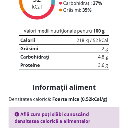
Carbohidrați:
37%
kCal
Grăsimi:
35%
Valori medii nutriționale pentru
100 g
Calorii
218 kj / 52 kCal
Grăsimi
2 g
Carbohidrați
4.8 g
Proteine
3.6 g
Informații aliment
Densitatea calorică:
Foarte mica (0.52kCal/g)
Află cum poți slăbi cunoscând
densitatea calorică a alimentelor