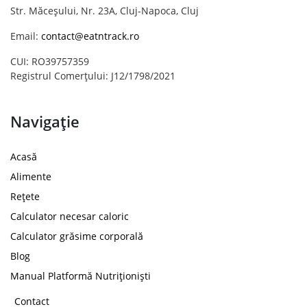
Str. Măceșului, Nr. 23A, Cluj-Napoca, Cluj
Email:
contact@eatntrack.ro
CUI: RO39757359
Registrul Comerțului: J12/1798/2021
Navigație
Acasă
Alimente
Rețete
Calculator necesar caloric
Calculator grăsime corporală
Blog
Manual Platformă Nutriționiști
Contact