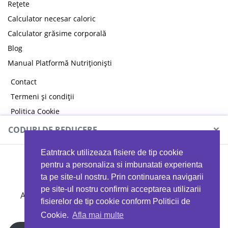
Rețete
Calculator necesar caloric
Calculator grăsime corporală
Blog
Manual Platformă Nutriționiști
Contact
Termeni și condiții
Politica Cookie
Politica de confidențialitate
×
CODURI DE REDUCERE
Eatntrack utilizeaza fisiere de tip cookie
MYPROTEIN
pentru a personaliza si imbunatati experienta
ta pe site-ul nostru. Prin continuarea navigarii
pe site-ul nostru confirmi acceptarea utilizarii
Ai
40%
reducere la orice comandă folosind codul
fisierelor de tip cookie conform Politicii de
EATTRACK
Cookie.
Afla mai multe