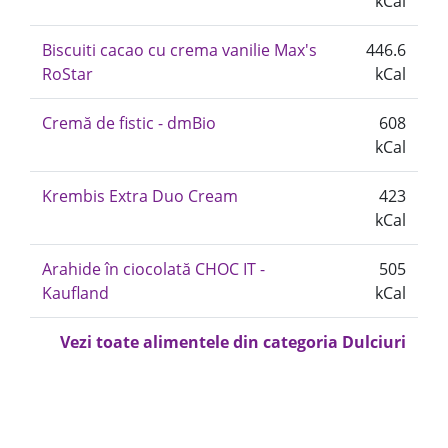
kCal
Biscuiti cacao cu crema vanilie Max's
446.6
RoStar
kCal
Cremă de fistic - dmBio
608
kCal
Krembis Extra Duo Cream
423
kCal
Arahide în ciocolată CHOC IT -
505
Kaufland
kCal
Vezi toate alimentele din categoria Dulciuri