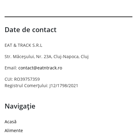
Date de contact
EAT & TRACK S.R.L
Str. Măceșului, Nr. 23A, Cluj-Napoca, Cluj
Email:
contact@eatntrack.ro
CUI: RO39757359
Registrul Comerțului: J12/1798/2021
Navigație
Acasă
Alimente