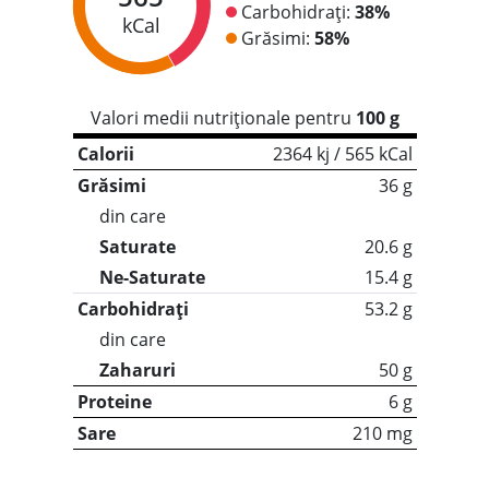
Carbohidrați:
38%
kCal
Grăsimi:
58%
Valori medii nutriționale pentru
100 g
Calorii
2364 kj / 565 kCal
Grăsimi
36 g
din care
Saturate
20.6 g
Ne-Saturate
15.4 g
Carbohidrați
53.2 g
din care
Zaharuri
50 g
Proteine
6 g
Sare
210 mg