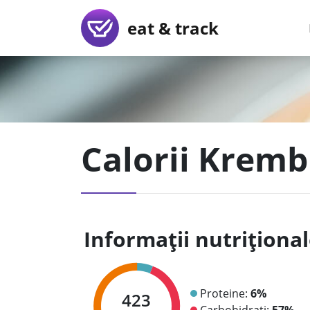
eat & track
Calorii Kremb
Informații nutriționa
Proteine:
6%
423
Carbohidrați:
57%