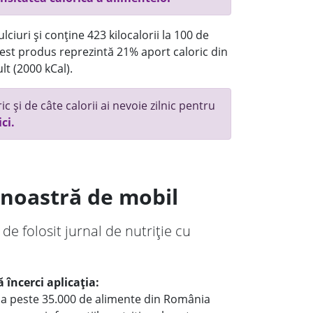
ciuri și conține 423 kilocalorii la 100 de
st produs reprezintă 21% aport caloric din
lt (2000 kCal).
c și de câte calorii ai nevoie zilnic pentru
ici.
a noastră de mobil
 de folosit jurnal de nutriție cu
 încerci aplicația:
le a peste 35.000 de alimente din România