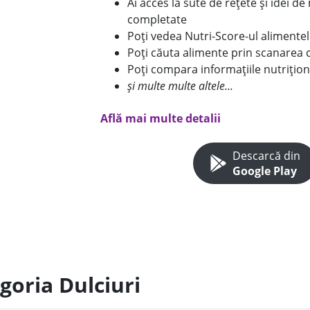
Ai acces la sute de rețete și idei d
completate
Poți vedea Nutri-Score-ul alimente
Poți căuta alimente prin scanarea 
Poți compara informațiile nutrițion
și multe multe altele...
Află mai multe detalii
Descarcă din
Google Play
goria Dulciuri