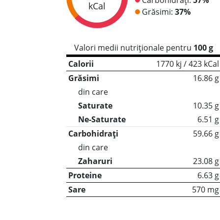
kCal
Grăsimi:
37%
Valori medii nutriționale pentru
100 g
Calorii
1770 kj / 423 kCal
Grăsimi
16.86 g
din care
Saturate
10.35 g
Ne-Saturate
6.51 g
Carbohidrați
59.66 g
din care
Zaharuri
23.08 g
Proteine
6.63 g
Sare
570 mg