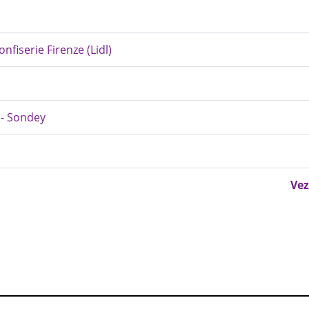
nfiserie Firenze (Lidl)
 - Sondey
Vez