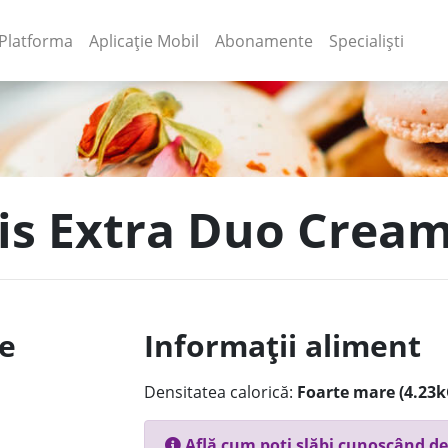
(current)
(current)
Platforma
Aplicație Mobil
Abonamente
Specialiști
is Extra Duo Crea
le
Informații aliment
Densitatea calorică:
Foarte mare (4.23k
Află cum poți slăbi cunoscând de