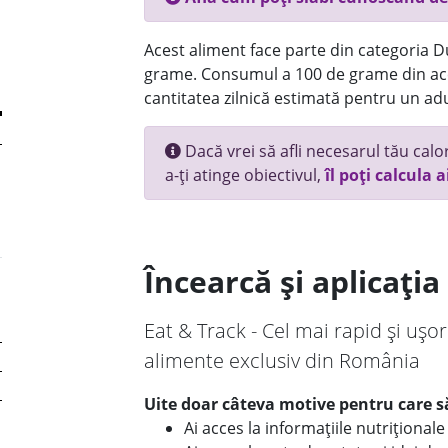
Acest aliment face parte din categoria Dul
grame. Consumul a 100 de grame din ace
cantitatea zilnică estimată pentru un adu
Dacă vrei să afli necesarul tău calori
a-ți atinge obiectivul,
îl poți calcula a
Încearcă și aplicați
Eat & Track - Cel mai rapid și ușor
alimente exclusiv din România
Uite doar câteva motive pentru care să
Ai acces la informațiile nutriționa