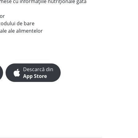
e mese cu informațiile nutriționale gata
lor
codului de bare
ale ale alimentelor
Descarcă din
App Store