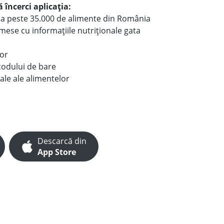
 încerci aplicația:
le a peste 35.000 de alimente din România
e mese cu informațiile nutriționale gata
lor
codului de bare
ale ale alimentelor
Descarcă din
App Store