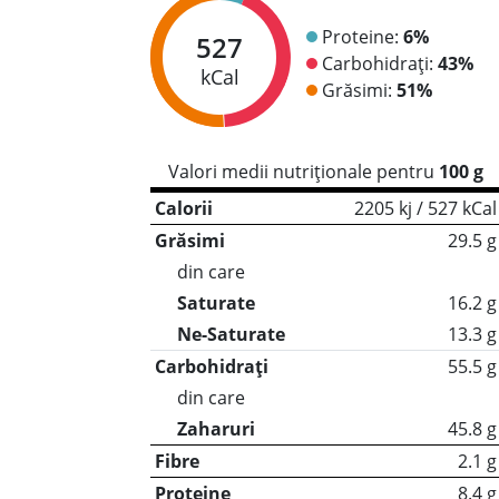
Proteine:
6%
527
Carbohidrați:
43%
kCal
Grăsimi:
51%
Valori medii nutriționale pentru
100 g
Calorii
2205 kj / 527 kCal
Grăsimi
29.5 g
din care
Saturate
16.2 g
Ne-Saturate
13.3 g
Carbohidrați
55.5 g
din care
Zaharuri
45.8 g
Fibre
2.1 g
Proteine
8.4 g