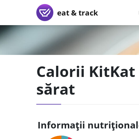
eat & track
Calorii KitKa
sărat
Informații nutriționa