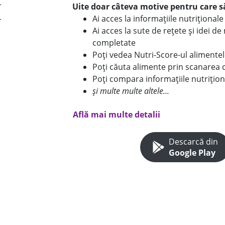
Uite doar câteva motive pentru care să
Ai acces la informațiile nutriționa
Ai acces la sute de rețete și idei d
completate
Poți vedea Nutri-Score-ul alimente
Poți căuta alimente prin scanarea 
Poți compara informațiile nutrițion
și multe multe altele...
Află mai multe detalii
Descarcă din
Google Play