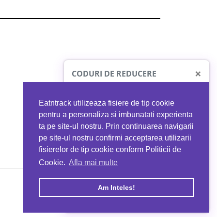
×
CODURI DE REDUCERE
Eatntrack utilizeaza fisiere de tip cookie
O41
MYPROTEIN
pentru a personaliza si imbunatati experienta
ta pe site-ul nostru. Prin continuarea navigarii
 orice comandă
Ai
40%
reducere la orice comandă
pe site-ul nostru confirmi acceptarea utilizarii
EATNTRACK
folosind codul
EATTRACK
fisierelor de tip cookie conform Politicii de
Cookie.
Afla mai multe
acum
Profită acum
Am Inteles!
Copyright © 2026 EAT & TRACK S.R.L