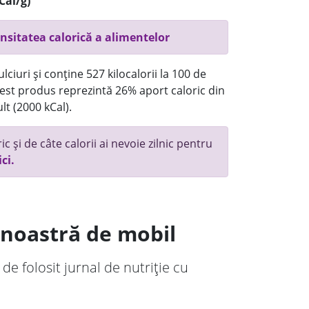
Cal/g)
nsitatea calorică a alimentelor
ciuri și conține 527 kilocalorii la 100 de
st produs reprezintă 26% aport caloric din
lt (2000 kCal).
c și de câte calorii ai nevoie zilnic pentru
ici.
a noastră de mobil
 de folosit jurnal de nutriție cu