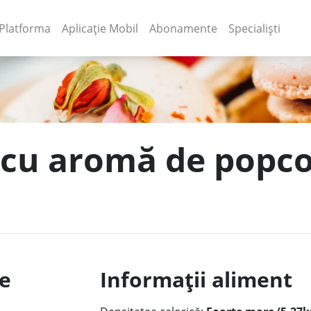
(current)
(current)
Platforma
Aplicație Mobil
Abonamente
Specialiști
t cu aromă de popc
le
Informații aliment