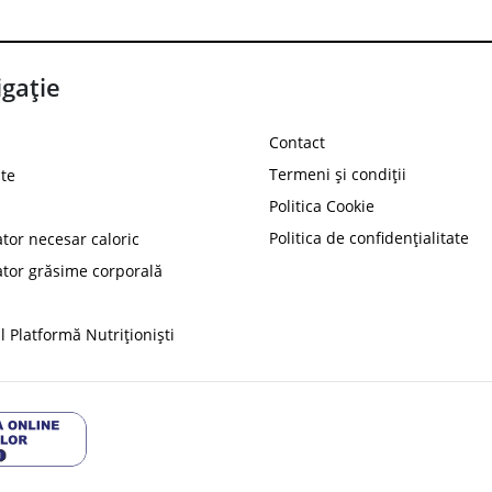
gație
Contact
Termeni și condiții
te
Politica Cookie
Politica de confidențialitate
ator necesar caloric
PROT
ator grăsime corporală
Ai
10%
reducere la
folosind codul
 Platformă Nutriționiști
Profită 