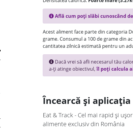
Densitatea calorică:
Foarte mare (5.27k
Află cum poți slăbi cunoscând de
Acest aliment face parte din categoria Dul
grame. Consumul a 100 de grame din ace
cantitatea zilnică estimată pentru un adu
Dacă vrei să afli necesarul tău calori
a-ți atinge obiectivul,
îl poți calcula a
Încearcă și aplicați
Eat & Track - Cel mai rapid și ușor
alimente exclusiv din România