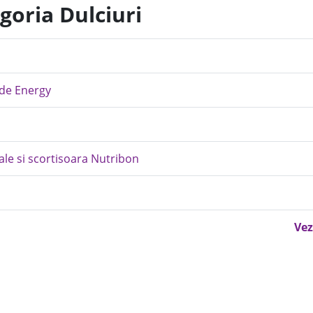
goria Dulciuri
ide Energy
ale si scortisoara Nutribon
Vez