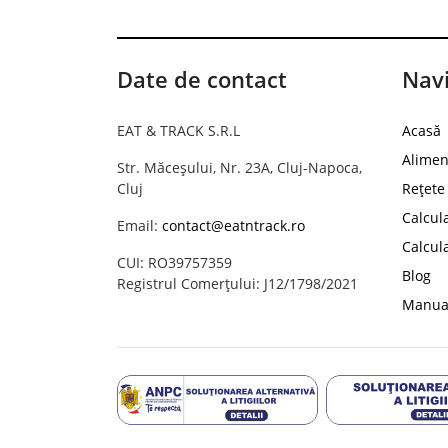
Date de contact
Navi
EAT & TRACK S.R.L
Acasă
Alimen
Str. Măceșului, Nr. 23A, Cluj-Napoca,
Cluj
Rețete
Calcul
Email:
contact@eatntrack.ro
Calcul
CUI: RO39757359
Blog
Registrul Comerțului: J12/1798/2021
Manual