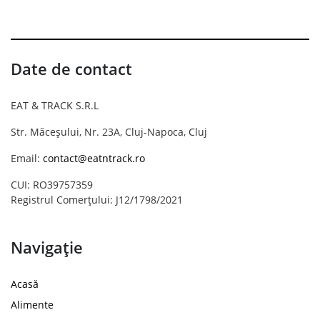
Date de contact
EAT & TRACK S.R.L
Str. Măceșului, Nr. 23A, Cluj-Napoca, Cluj
Email:
contact@eatntrack.ro
CUI: RO39757359
Registrul Comerțului: J12/1798/2021
Navigație
Acasă
Alimente