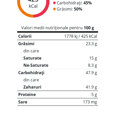
Carbohidrați:
45%
kCal
Grăsimi:
50%
Valori medii nutriționale pentru
100 g
Calorii
1778 kj / 425 kCal
Grăsimi
23.3 g
din care
Saturate
15 g
Ne-Saturate
8.3 g
Carbohidrați
47.9 g
din care
Zaharuri
41.9 g
Proteine
5 g
Sare
173 mg