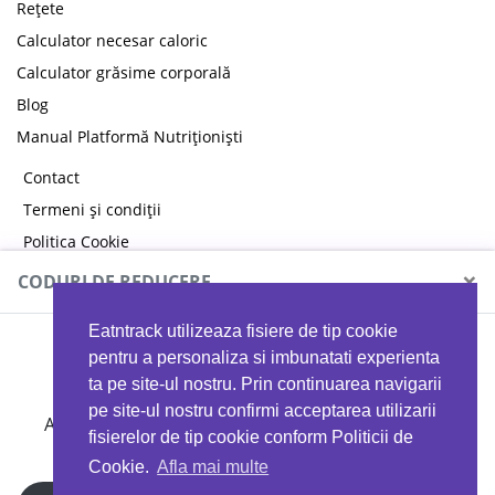
Rețete
Calculator necesar caloric
Calculator grăsime corporală
Blog
Manual Platformă Nutriționiști
Contact
Termeni și condiții
Politica Cookie
Politica de confidențialitate
×
CODURI DE REDUCERE
Eatntrack utilizeaza fisiere de tip cookie
MYPROTEIN
pentru a personaliza si imbunatati experienta
ta pe site-ul nostru. Prin continuarea navigarii
pe site-ul nostru confirmi acceptarea utilizarii
Ai
40%
reducere la orice comandă folosind codul
fisierelor de tip cookie conform Politicii de
EATTRACK
Cookie.
Afla mai multe