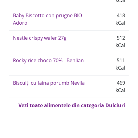
kCal
Baby Biscotto con prugne BIO -
418
Adoro
kCal
Nestle crispy wafer 27g
512
kCal
Rocky rice choco 70% - Benlian
511
kCal
Biscuiți cu faina porumb Nevila
469
kCal
Vezi toate alimentele din categoria Dulciuri