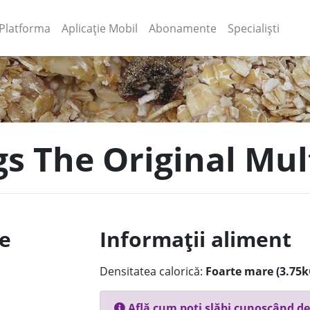
(current)
(current)
Platforma
Aplicație Mobil
Abonamente
Specialiști
gs The Original Mul
le
Informații aliment
Densitatea calorică:
Foarte mare (3.75k
Află cum poți slăbi cunoscând de