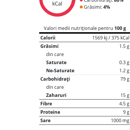
kCal
Grăsimi:
4%
Valori medii nutriționale pentru
100 g
Calorii
1569 kj / 375 kCal
Grăsimi
1.5 g
din care
Saturate
0.3 g
Ne-Saturate
1.2 g
Carbohidrați
79 g
din care
Zaharuri
15 g
Fibre
4.5 g
Proteine
9 g
Sare
1000 mg