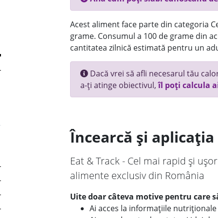
Acest aliment face parte din categoria Ce
grame. Consumul a 100 de grame din ace
cantitatea zilnică estimată pentru un adu
Dacă vrei să afli necesarul tău calori
a-ți atinge obiectivul,
îl poți calcula a
Încearcă și aplicați
Eat & Track - Cel mai rapid și ușor
alimente exclusiv din România
Uite doar câteva motive pentru care să
Ai acces la informațiile nutriționa