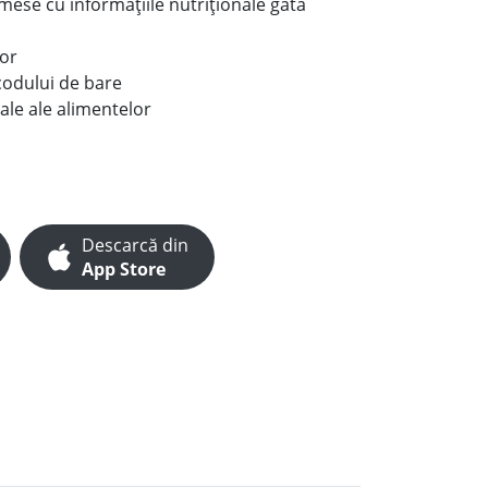
e mese cu informațiile nutriționale gata
lor
codului de bare
ale ale alimentelor
Descarcă din
App Store