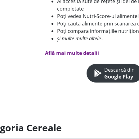
Ai acces la sute de rețete și idei d
completate
Poți vedea Nutri-Score-ul alimente
Poți căuta alimente prin scanarea 
Poți compara informațiile nutrițion
și multe multe altele...
Află mai multe detalii
Descarcă din
Google Play
egoria Cereale