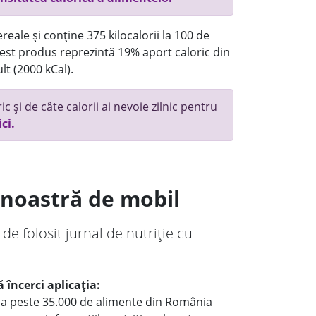
reale și conține 375 kilocalorii la 100 de
st produs reprezintă 19% aport caloric din
lt (2000 kCal).
c și de câte calorii ai nevoie zilnic pentru
ici.
a noastră de mobil
 de folosit jurnal de nutriție cu
 încerci aplicația:
le a peste 35.000 de alimente din România