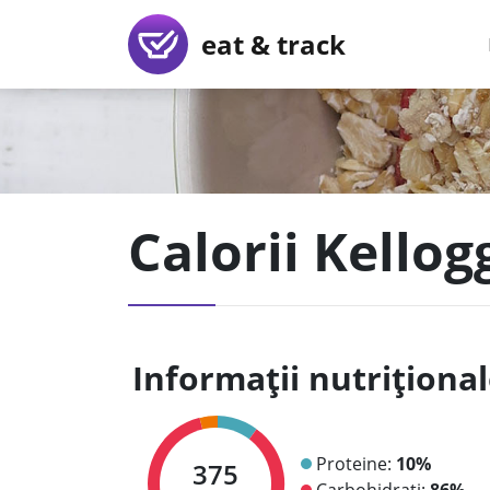
eat & track
Calorii Kellog
Informații nutriționa
Proteine:
10%
375
Carbohidrați:
86%