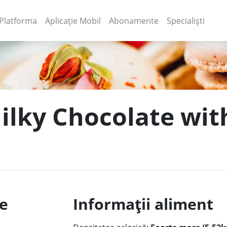
(current)
(current)
Platforma
Aplicație Mobil
Abonamente
Specialiști
ilky Chocolate with
le
Informații aliment