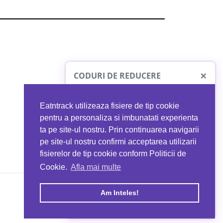
×
CODURI DE REDUCERE
Eatntrack utilizeaza fisiere de tip cookie
O41
MYPROTEIN
pentru a personaliza si imbunatati experienta
ta pe site-ul nostru. Prin continuarea navigarii
 orice comandă
Ai
40%
reducere la orice comandă
pe site-ul nostru confirmi acceptarea utilizarii
EATNTRACK
folosind codul
EATTRACK
fisierelor de tip cookie conform Politicii de
Cookie.
Afla mai multe
acum
Profită acum
Am Inteles!
Copyright © 2026 EAT & TRACK S.R.L