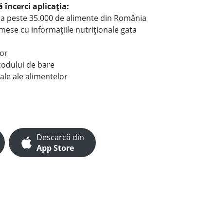
 încerci aplicația:
le a peste 35.000 de alimente din România
e mese cu informațiile nutriționale gata
lor
codului de bare
ale ale alimentelor
Descarcă din
App Store