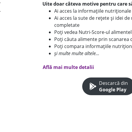
Uite doar câteva motive pentru care să
Ai acces la informațiile nutriționa
Ai acces la sute de rețete și idei d
completate
Poți vedea Nutri-Score-ul alimente
Poți căuta alimente prin scanarea 
Poți compara informațiile nutrițion
și multe multe altele...
Află mai multe detalii
Descarcă din
Google Play