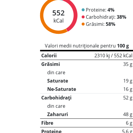
Proteine:
4%
552
Carbohidrați:
38%
kCal
Grăsimi:
58%
Valori medii nutriționale pentru
100 g
Calorii
2310 kj / 552 kCal
Grăsimi
35 g
din care
Saturate
19 g
Ne-Saturate
16 g
Carbohidrați
52 g
din care
Zaharuri
48 g
Fibre
6 g
Proteine
5.6 g