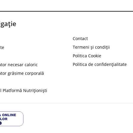
gație
Contact
Termeni și condiții
te
Politica Cookie
Politica de confidențialitate
ator necesar caloric
PROT
ator grăsime corporală
Ai
10%
reducere la
folosind codul
 Platformă Nutriționiști
Profită 