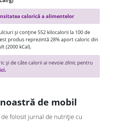
Cal/g)
nsitatea calorică a alimentelor
ciuri și conține 552 kilocalorii la 100 de
st produs reprezintă 28% aport caloric din
lt (2000 kCal).
c și de câte calorii ai nevoie zilnic pentru
ici.
a noastră de mobil
 de folosit jurnal de nutriție cu