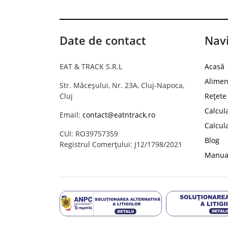
Date de contact
Navi
EAT & TRACK S.R.L
Acasă
Alimen
Str. Măceșului, Nr. 23A, Cluj-Napoca,
Cluj
Rețete
Calcul
Email:
contact@eatntrack.ro
Calcul
CUI: RO39757359
Blog
Registrul Comerțului: J12/1798/2021
Manual