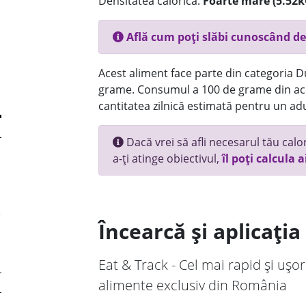
Densitatea calorică:
Foarte mare (5.52k
Află cum poți slăbi cunoscând de
Acest aliment face parte din categoria Dul
grame. Consumul a 100 de grame din ace
cantitatea zilnică estimată pentru un adu
Dacă vrei să afli necesarul tău calori
a-ți atinge obiectivul,
îl poți calcula a
Încearcă și aplicați
Eat & Track - Cel mai rapid și ușor
alimente exclusiv din România