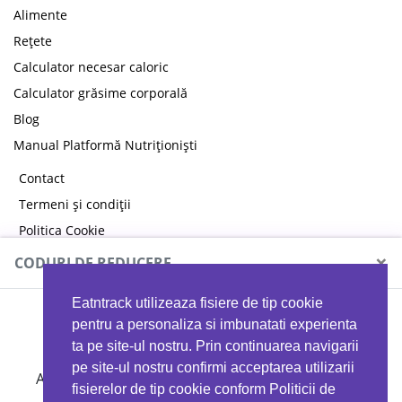
Alimente
Rețete
Calculator necesar caloric
Calculator grăsime corporală
Blog
Manual Platformă Nutriționiști
Contact
Termeni și condiții
Politica Cookie
Politica de confidențialitate
×
CODURI DE REDUCERE
Eatntrack utilizeaza fisiere de tip cookie
MYPROTEIN
pentru a personaliza si imbunatati experienta
ta pe site-ul nostru. Prin continuarea navigarii
pe site-ul nostru confirmi acceptarea utilizarii
Ai
40%
reducere la orice comandă folosind codul
fisierelor de tip cookie conform Politicii de
EATTRACK