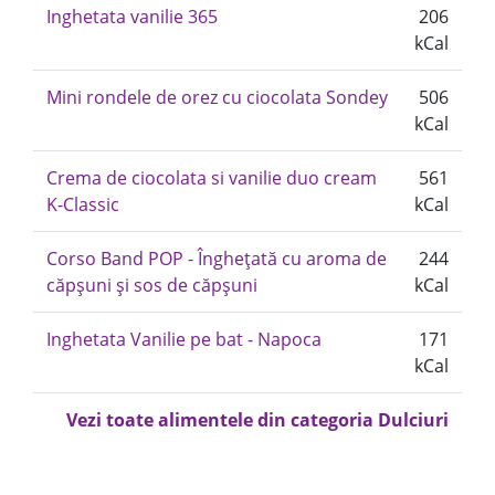
Inghetata vanilie 365
206
kCal
Mini rondele de orez cu ciocolata Sondey
506
kCal
Crema de ciocolata si vanilie duo cream
561
K-Classic
kCal
Corso Band POP - Înghețată cu aroma de
244
căpșuni și sos de căpșuni
kCal
Inghetata Vanilie pe bat - Napoca
171
kCal
Vezi toate alimentele din categoria Dulciuri