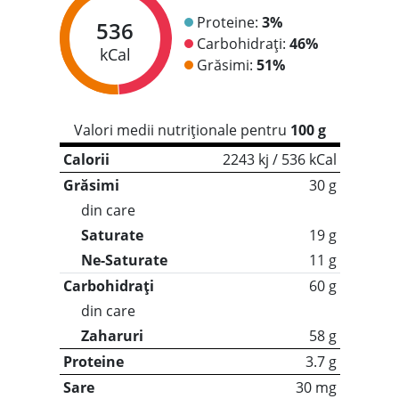
Proteine:
3%
536
Carbohidrați:
46%
kCal
Grăsimi:
51%
Valori medii nutriționale pentru
100 g
Calorii
2243 kj / 536 kCal
Grăsimi
30 g
din care
Saturate
19 g
Ne-Saturate
11 g
Carbohidrați
60 g
din care
Zaharuri
58 g
Proteine
3.7 g
Sare
30 mg