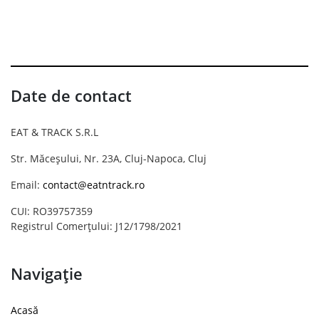
Date de contact
EAT & TRACK S.R.L
Str. Măceșului, Nr. 23A, Cluj-Napoca, Cluj
Email:
contact@eatntrack.ro
CUI: RO39757359
Registrul Comerțului: J12/1798/2021
Navigație
Acasă