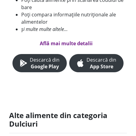
Poți căuta alimente prin scanarea codului de
bare
Poți compara informațiile nutriționale ale
alimentelor
și multe multe altele...
Află mai multe detalii
Descarcă din
Descarcă din
Google Play
App Store
Alte alimente din categoria
Dulciuri