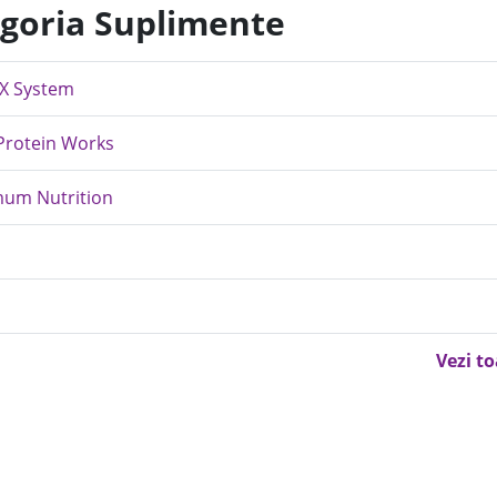
egoria Suplimente
rX System
 Protein Works
mum Nutrition
Vezi t