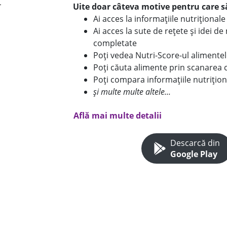
Uite doar câteva motive pentru care să
Ai acces la informațiile nutriționa
Ai acces la sute de rețete și idei d
completate
Poți vedea Nutri-Score-ul alimente
Poți căuta alimente prin scanarea 
Poți compara informațiile nutrițion
și multe multe altele...
Află mai multe detalii
Descarcă din
Google Play