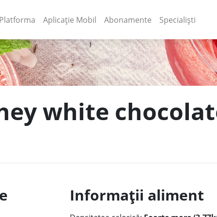
(current)
(current)
Platforma
Aplicație Mobil
Abonamente
Specialiști
Whey white chocolat
le
Informații aliment