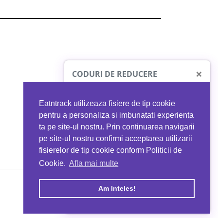
×
CODURI DE REDUCERE
Eatntrack utilizeaza fisiere de tip cookie
O41
MYPROTEIN
pentru a personaliza si imbunatati experienta
ta pe site-ul nostru. Prin continuarea navigarii
 orice comandă
Ai
40%
reducere la orice comandă
pe site-ul nostru confirmi acceptarea utilizarii
EATNTRACK
folosind codul
EATTRACK
fisierelor de tip cookie conform Politicii de
Cookie.
Afla mai multe
acum
Profită acum
Am Inteles!
Copyright © 2026 EAT & TRACK S.R.L