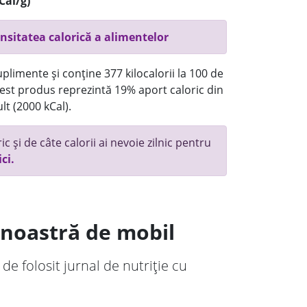
Cal/g)
nsitatea calorică a alimentelor
plimente și conține 377 kilocalorii la 100 de
st produs reprezintă 19% aport caloric din
lt (2000 kCal).
c și de câte calorii ai nevoie zilnic pentru
ici.
a noastră de mobil
 de folosit jurnal de nutriție cu