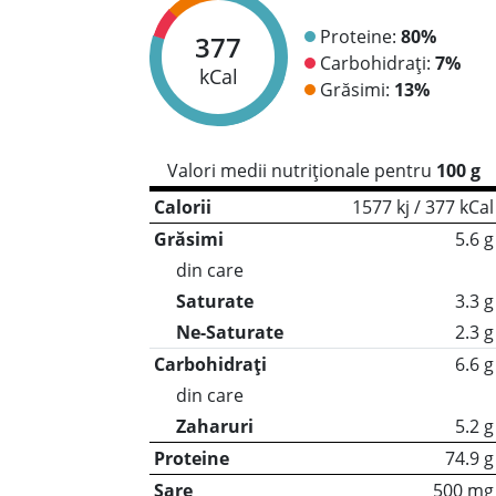
Proteine:
80%
377
Carbohidrați:
7%
kCal
Grăsimi:
13%
Valori medii nutriționale pentru
100 g
Calorii
1577 kj / 377 kCal
Grăsimi
5.6 g
din care
Saturate
3.3 g
Ne-Saturate
2.3 g
Carbohidrați
6.6 g
din care
Zaharuri
5.2 g
Proteine
74.9 g
Sare
500 mg