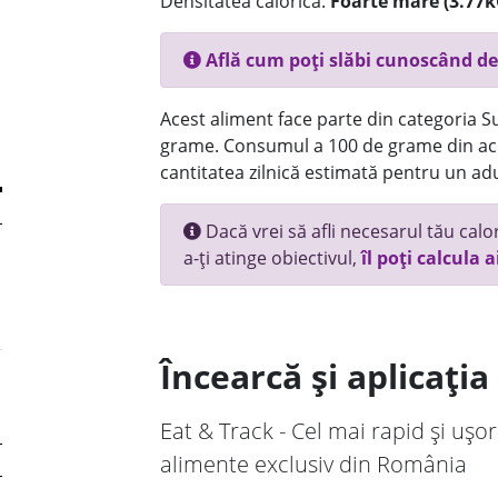
Densitatea calorică:
Foarte mare (3.77k
Află cum poți slăbi cunoscând de
Acest aliment face parte din categoria Su
grame. Consumul a 100 de grame din ace
cantitatea zilnică estimată pentru un adu
Dacă vrei să afli necesarul tău calori
a-ți atinge obiectivul,
îl poți calcula a
Încearcă și aplicați
Eat & Track - Cel mai rapid și ușor
alimente exclusiv din România