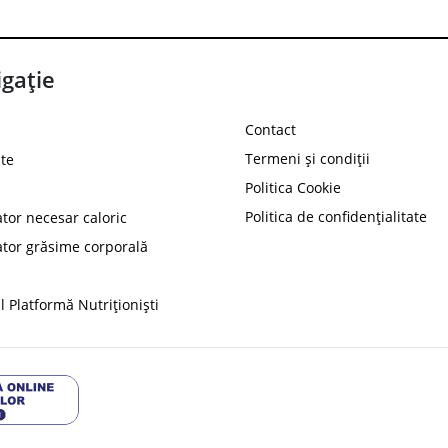
gație
Contact
Termeni și condiții
te
Politica Cookie
Politica de confidențialitate
ator necesar caloric
PROT
ator grăsime corporală
Ai
10%
reducere la
folosind codul
 Platformă Nutriționiști
Profită 