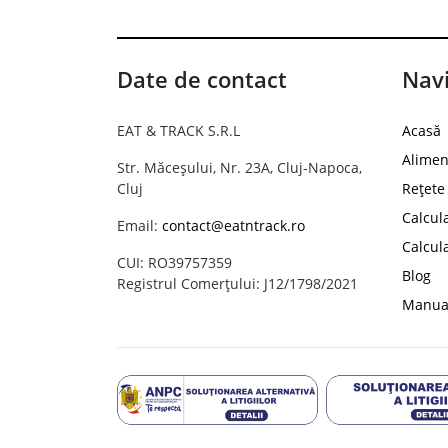
Date de contact
Navi
EAT & TRACK S.R.L
Acasă
Alimen
Str. Măceșului, Nr. 23A, Cluj-Napoca,
Cluj
Rețete
Calcul
Email:
contact@eatntrack.ro
Calcul
CUI: RO39757359
Blog
Registrul Comerțului: J12/1798/2021
Manual