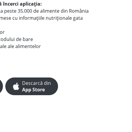
 încerci aplicația:
le a peste 35.000 de alimente din România
e mese cu informațiile nutriționale gata
lor
codului de bare
ale ale alimentelor
Descarcă din
App Store