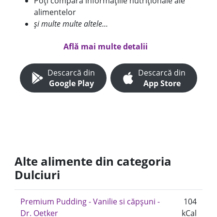
Poți compara informațiile nutriționale ale
alimentelor
și multe multe altele...
Află mai multe detalii
Descarcă din
Descarcă din
Google Play
App Store
Alte alimente din categoria
Dulciuri
Premium Pudding - Vanilie si căpșuni -
104
Dr. Oetker
kCal