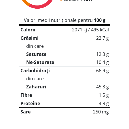
Valori medii nutriționale pentru
100 g
Calorii
2071 kj / 495 kCal
Grăsimi
22.7 g
din care
Saturate
12.3 g
Ne-Saturate
10.4 g
Carbohidrați
66.9 g
din care
Zaharuri
45.3 g
Fibre
1.5 g
Proteine
4.9 g
Sare
250 mg