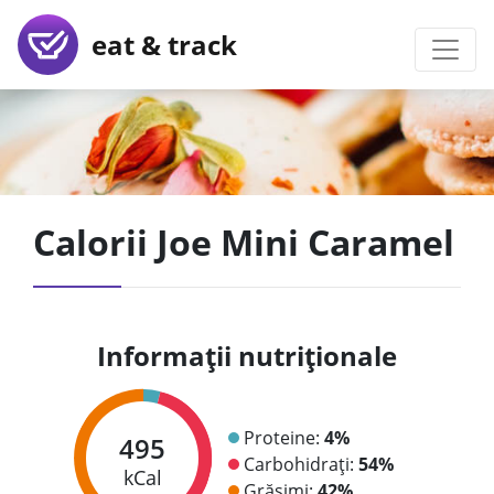
eat & track
Calorii Joe Mini Caramel
Informații nutriționale
Proteine:
4%
495
Carbohidrați:
54%
kCal
Grăsimi:
42%