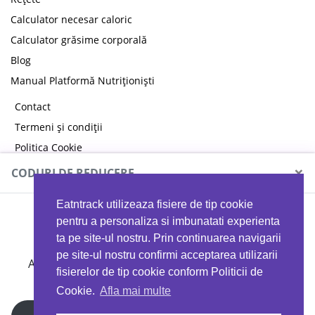
Calculator necesar caloric
Calculator grăsime corporală
Blog
Manual Platformă Nutriționiști
Contact
Termeni și condiții
Politica Cookie
Politica de confidențialitate
×
CODURI DE REDUCERE
Eatntrack utilizeaza fisiere de tip cookie
MYPROTEIN
pentru a personaliza si imbunatati experienta
ta pe site-ul nostru. Prin continuarea navigarii
pe site-ul nostru confirmi acceptarea utilizarii
Ai
40%
reducere la orice comandă folosind codul
fisierelor de tip cookie conform Politicii de
EATTRACK
Cookie.
Afla mai multe