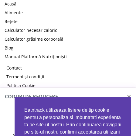
Acasă
Alimente
Rețete
Calculator necesar caloric
Calculator grăsime corporală
Blog
Manual Platformă Nutriționiști
Contact
Termeni și condiții
Politica Cookie
Politica de confidențialitate
×
CODURI DE REDUCERE
Eatntrack utilizeaza fisiere de tip cookie
MYPROTEIN
pentru a personaliza si imbunatati experienta
ta pe site-ul nostru. Prin continuarea navigarii
pe site-ul nostru confirmi acceptarea utilizarii
Ai
40%
reducere la orice comandă folosind codul