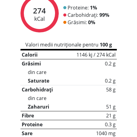
Proteine:
1%
274
Carbohidrați:
99%
kCal
Grăsimi:
0%
Valori medii nutriționale pentru
100 g
Calorii
1146 kj / 274 kCal
Grăsimi
0.2 g
din care
Saturate
0.2 g
Carbohidrați
58 g
din care
Zaharuri
51 g
Fibre
21 g
Proteine
0.3 g
Sare
1040 mg