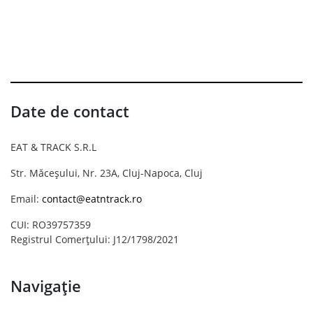
Date de contact
EAT & TRACK S.R.L
Str. Măceșului, Nr. 23A, Cluj-Napoca, Cluj
Email:
contact@eatntrack.ro
CUI: RO39757359
Registrul Comerțului: J12/1798/2021
Navigație