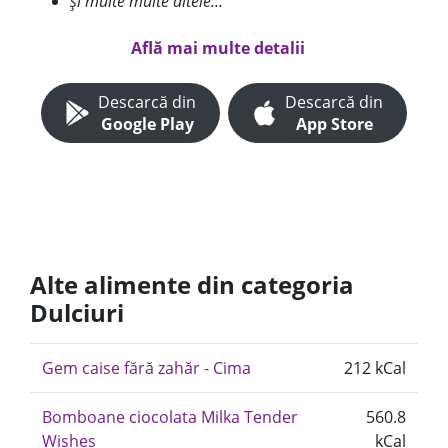
și multe multe altele...
Află mai multe detalii
Descarcă din
Descarcă din
Google Play
App Store
Alte alimente din categoria
Dulciuri
Gem caise fără zahăr - Cima
212 kCal
Bomboane ciocolata Milka Tender
560.8
Wishes
kCal