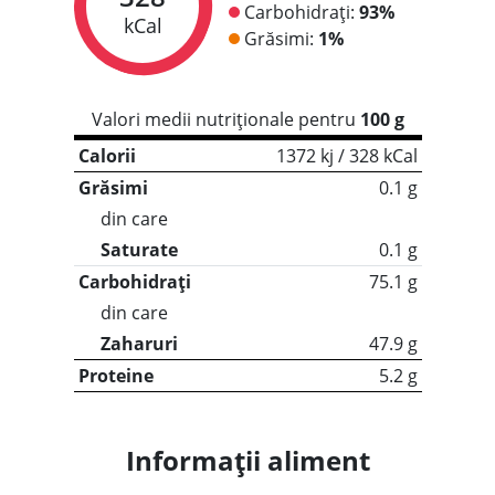
Carbohidrați:
93%
kCal
Grăsimi:
1%
Valori medii nutriționale pentru
100 g
Calorii
1372 kj / 328 kCal
Grăsimi
0.1 g
din care
Saturate
0.1 g
Carbohidrați
75.1 g
din care
Zaharuri
47.9 g
Proteine
5.2 g
Informații aliment