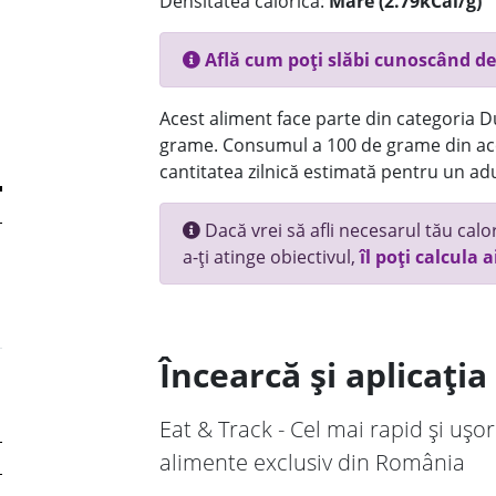
Densitatea calorică:
Mare (2.79kCal/g)
Află cum poți slăbi cunoscând de
Acest aliment face parte din categoria Dul
grame. Consumul a 100 de grame din ace
cantitatea zilnică estimată pentru un adu
Dacă vrei să afli necesarul tău calori
a-ți atinge obiectivul,
îl poți calcula a
Încearcă și aplicați
Eat & Track - Cel mai rapid și ușor
alimente exclusiv din România