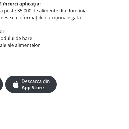
 încerci aplicația:
le a peste 35.000 de alimente din România
e mese cu informațiile nutriționale gata
lor
codului de bare
ale ale alimentelor
Descarcă din
App Store