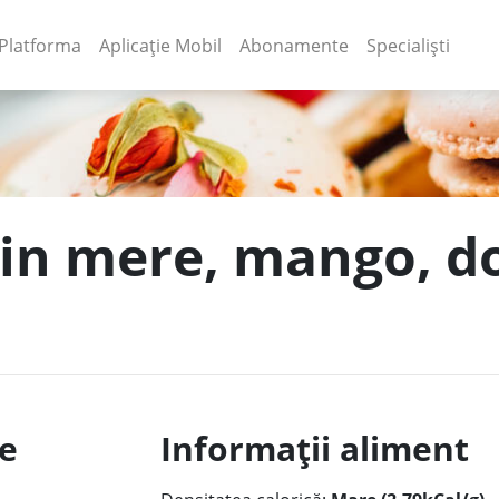
(current)
(current)
Platforma
Aplicație Mobil
Abonamente
Specialiști
din mere, mango, do
le
Informații aliment