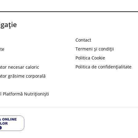
gație
Contact
Termeni și condiții
te
Politica Cookie
Politica de confidențialitate
ator necesar caloric
PROT
ator grăsime corporală
Ai
10%
reducere la
folosind codul
 Platformă Nutriționiști
Profită 