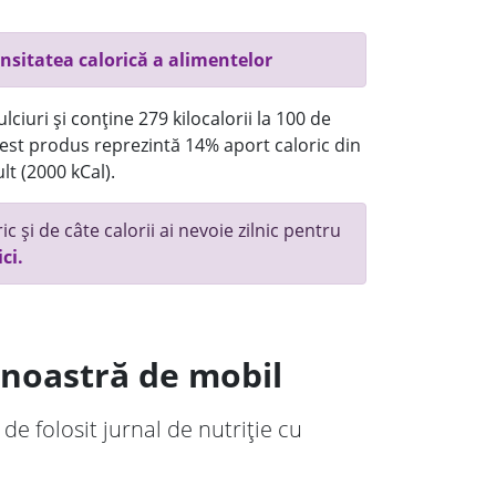
nsitatea calorică a alimentelor
ciuri și conține 279 kilocalorii la 100 de
st produs reprezintă 14% aport caloric din
lt (2000 kCal).
c și de câte calorii ai nevoie zilnic pentru
ici.
a noastră de mobil
 de folosit jurnal de nutriție cu