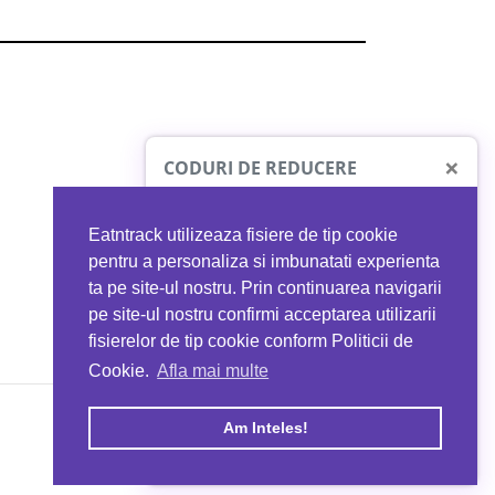
×
CODURI DE REDUCERE
Eatntrack utilizeaza fisiere de tip cookie
O41
MYPROTEIN
pentru a personaliza si imbunatati experienta
ta pe site-ul nostru. Prin continuarea navigarii
 orice comandă
Ai
40%
reducere la orice comandă
pe site-ul nostru confirmi acceptarea utilizarii
EATNTRACK
folosind codul
EATTRACK
fisierelor de tip cookie conform Politicii de
Cookie.
Afla mai multe
acum
Profită acum
Am Inteles!
Copyright © 2026 EAT & TRACK S.R.L