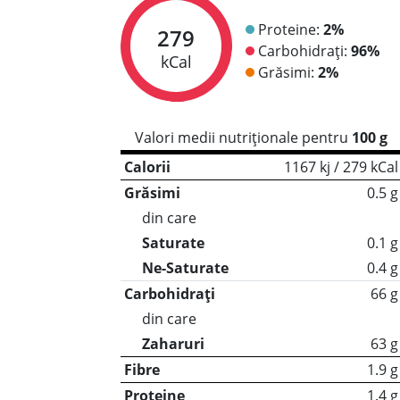
Proteine:
2%
279
Carbohidrați:
96%
kCal
Grăsimi:
2%
Valori medii nutriționale pentru
100 g
Calorii
1167 kj / 279 kCal
Grăsimi
0.5 g
din care
Saturate
0.1 g
Ne-Saturate
0.4 g
Carbohidrați
66 g
din care
Zaharuri
63 g
Fibre
1.9 g
Proteine
1.4 g