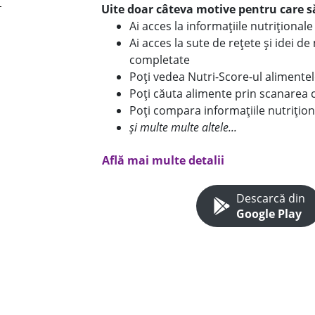
Uite doar câteva motive pentru care să
Ai acces la informațiile nutriționa
Ai acces la sute de rețete și idei d
completate
Poți vedea Nutri-Score-ul alimente
Poți căuta alimente prin scanarea 
Poți compara informațiile nutrițion
și multe multe altele...
Află mai multe detalii
Descarcă din
Google Play