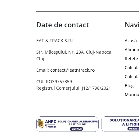
Date de contact
Navi
EAT & TRACK S.R.L
Acasă
Alimen
Str. Măceșului, Nr. 23A, Cluj-Napoca,
Cluj
Rețete
Calcul
Email:
contact@eatntrack.ro
Calcul
CUI: RO39757359
Blog
Registrul Comerțului: J12/1798/2021
Manual