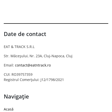
Date de contact
EAT & TRACK S.R.L
Str. Măceșului, Nr. 23A, Cluj-Napoca, Cluj
Email:
contact@eatntrack.ro
CUI: RO39757359
Registrul Comerțului: J12/1798/2021
Navigație
Acasă