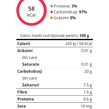
Proteine:
3%
58
Carbohidrați:
97%
kCal
Grăsimi:
0%
Valori medii nutriționale pentru
100 g
Calorii
243 kj / 58 kCal
Grăsimi
0.01 g
din care
Saturate
0.01 g
Carbohidrați
20 g
din care
Zaharuri
7.5 g
Fibre
1.6 g
Proteine
0.6 g
Sare
10 mg