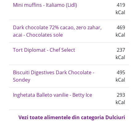
Mini muffins - Italiamo (Lidl)
419
kCal
Dark chocolate 72% cacao, zero zahar,
469
acai - Chocolates sole
kCal
Tort Diplomat - Chef Select
237
kCal
Biscuiti Digestives Dark Chocolate -
495
Sondey
kCal
Inghetata Balleto vanilie - Betty Ice
293
kCal
Vezi toate alimentele din categoria Dulciuri