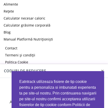
Alimente
Rețete
Calculator necesar caloric
Calculator grăsime corporală
Blog
Manual Platformă Nutriționiști
Contact
Termeni și condiții
Politica Cookie
Politica de confidențialitate
×
CODURI DE REDUCERE
Eatntrack utilizeaza fisiere de tip cookie
MYPROTEIN
pentru a personaliza si imbunatati experienta
ta pe site-ul nostru. Prin continuarea navigarii
pe site-ul nostru confirmi acceptarea utilizarii
Ai
40%
reducere la orice comandă folosind codul
fisierelor de tip cookie conform Politicii de
EATTRACK