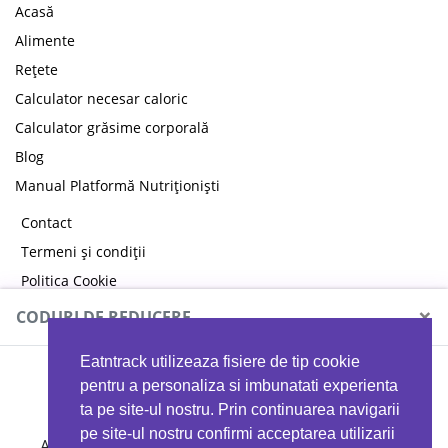
Acasă
Alimente
Rețete
Calculator necesar caloric
Calculator grăsime corporală
Blog
Manual Platformă Nutriționiști
Contact
Termeni și condiții
Politica Cookie
Politica de confidențialitate
×
CODURI DE REDUCERE
Eatntrack utilizeaza fisiere de tip cookie
MYPROTEIN
pentru a personaliza si imbunatati experienta
ta pe site-ul nostru. Prin continuarea navigarii
pe site-ul nostru confirmi acceptarea utilizarii
Ai
40%
reducere la orice comandă folosind codul