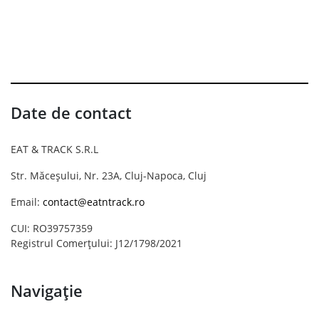
Date de contact
EAT & TRACK S.R.L
Str. Măceșului, Nr. 23A, Cluj-Napoca, Cluj
Email:
contact@eatntrack.ro
CUI: RO39757359
Registrul Comerțului: J12/1798/2021
Navigație