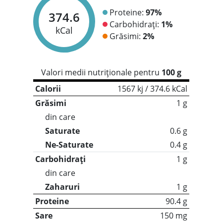
Proteine:
97%
374.6
Carbohidrați:
1%
kCal
Grăsimi:
2%
Valori medii nutriționale pentru
100 g
Calorii
1567 kj / 374.6 kCal
Grăsimi
1 g
din care
Saturate
0.6 g
Ne-Saturate
0.4 g
Carbohidrați
1 g
din care
Zaharuri
1 g
Proteine
90.4 g
Sare
150 mg