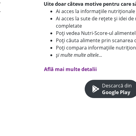
Uite doar câteva motive pentru care să
Ai acces la informațiile nutriționa
Ai acces la sute de rețete și idei d
completate
Poți vedea Nutri-Score-ul alimente
Poți căuta alimente prin scanarea 
Poți compara informațiile nutrițion
și multe multe altele...
Află mai multe detalii
Descarcă din
Google Play