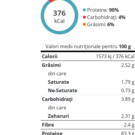
Proteine:
90%
376
Carbohidrați:
4%
kCal
Grăsimi:
6%
Valori medii nutriționale pentru
100 g
Calorii
1573 kj / 376 kCal
Grăsimi
2.52 g
din care
Saturate
1.79 g
Ne-Saturate
0.73 g
Carbohidrați
3.89 g
din care
Zaharuri
2.31 g
Fibre
2.4 g
Proteine
83.3 g