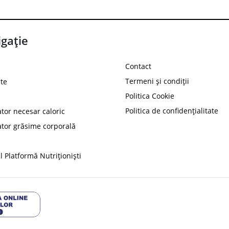
gație
Contact
Termeni și condiții
te
Politica Cookie
Politica de confidențialitate
ator necesar caloric
PROT
ator grăsime corporală
Ai
10%
reducere la
folosind codul
 Platformă Nutriționiști
Profită 