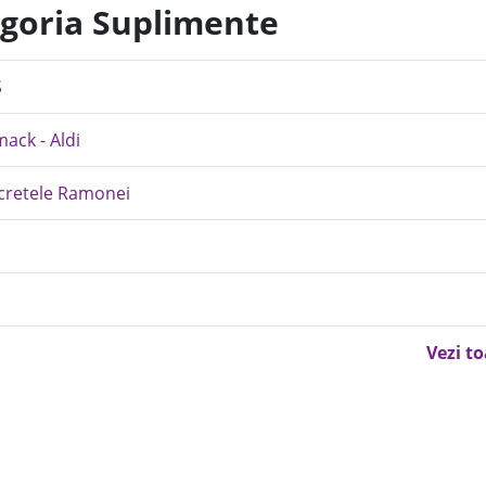
egoria Suplimente
S
ack - Aldi
ecretele Ramonei
Vezi t