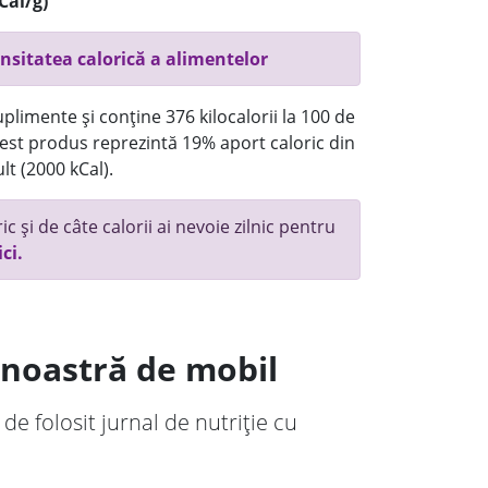
Cal/g)
nsitatea calorică a alimentelor
plimente și conține 376 kilocalorii la 100 de
st produs reprezintă 19% aport caloric din
lt (2000 kCal).
c și de câte calorii ai nevoie zilnic pentru
ici.
a noastră de mobil
 de folosit jurnal de nutriție cu