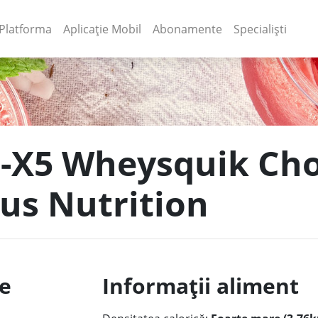
(current)
(current)
Platforma
Aplicație Mobil
Abonamente
Specialiști
te-X5 Wheysquik Ch
ius Nutrition
le
Informații aliment