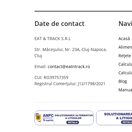
Date de contact
Navi
EAT & TRACK S.R.L
Acasă
Alimen
Str. Măceșului, Nr. 23A, Cluj-Napoca,
Cluj
Rețete
Calcul
Email:
contact@eatntrack.ro
Calcul
CUI: RO39757359
Blog
Registrul Comerțului: J12/1798/2021
Manual