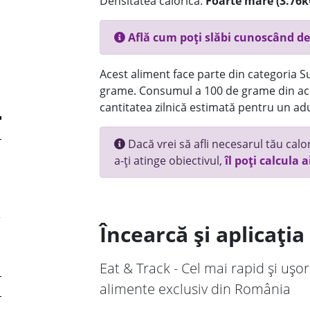
Densitatea calorică:
Foarte mare (3.76k
Află cum poți slăbi cunoscând de
Acest aliment face parte din categoria Su
grame. Consumul a 100 de grame din ace
cantitatea zilnică estimată pentru un adu
Dacă vrei să afli necesarul tău calori
a-ți atinge obiectivul,
îl poți calcula a
Încearcă și aplicați
Eat & Track - Cel mai rapid și ușor
alimente exclusiv din România