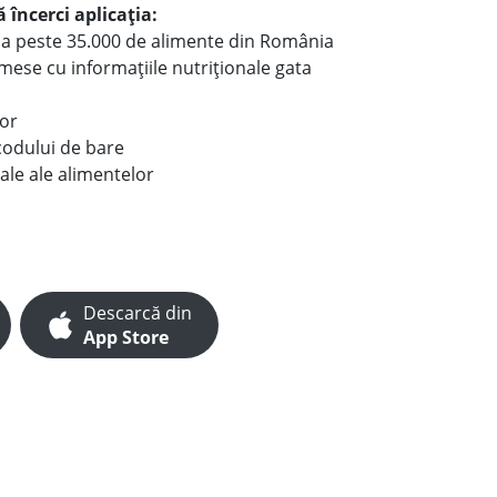
 încerci aplicația:
le a peste 35.000 de alimente din România
e mese cu informațiile nutriționale gata
lor
codului de bare
ale ale alimentelor
Descarcă din
App Store