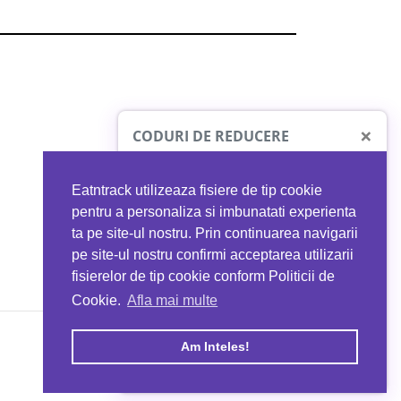
×
CODURI DE REDUCERE
Eatntrack utilizeaza fisiere de tip cookie
O41
MYPROTEIN
pentru a personaliza si imbunatati experienta
ta pe site-ul nostru. Prin continuarea navigarii
 orice comandă
Ai
40%
reducere la orice comandă
pe site-ul nostru confirmi acceptarea utilizarii
EATNTRACK
folosind codul
EATTRACK
fisierelor de tip cookie conform Politicii de
Cookie.
Afla mai multe
acum
Profită acum
Am Inteles!
Copyright © 2026 EAT & TRACK S.R.L