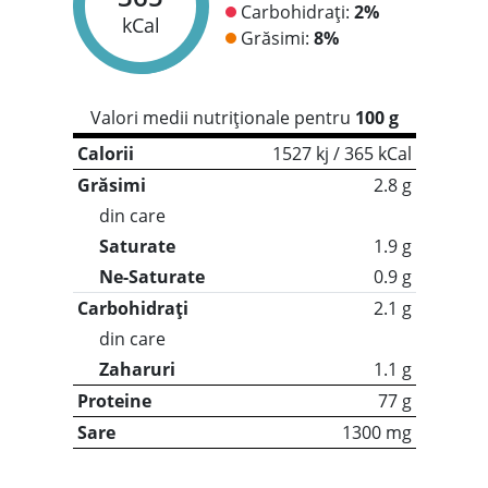
Carbohidrați:
2%
kCal
Grăsimi:
8%
Valori medii nutriționale pentru
100 g
Calorii
1527 kj / 365 kCal
Grăsimi
2.8 g
din care
Saturate
1.9 g
Ne-Saturate
0.9 g
Carbohidrați
2.1 g
din care
Zaharuri
1.1 g
Proteine
77 g
Sare
1300 mg