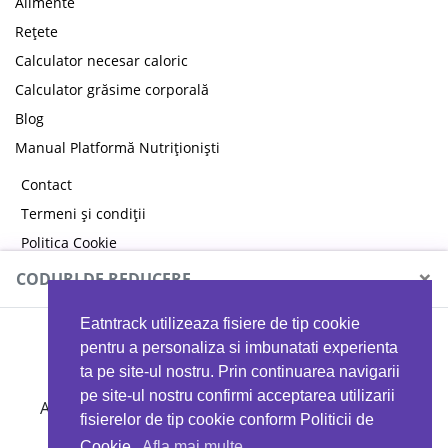
Alimente
Rețete
Calculator necesar caloric
Calculator grăsime corporală
Blog
Manual Platformă Nutriționiști
Contact
Termeni și condiții
Politica Cookie
Politica de confidențialitate
×
CODURI DE REDUCERE
Eatntrack utilizeaza fisiere de tip cookie
MYPROTEIN
pentru a personaliza si imbunatati experienta
ta pe site-ul nostru. Prin continuarea navigarii
pe site-ul nostru confirmi acceptarea utilizarii
Ai
40%
reducere la orice comandă folosind codul
fisierelor de tip cookie conform Politicii de
EATTRACK
Cookie.
Afla mai multe