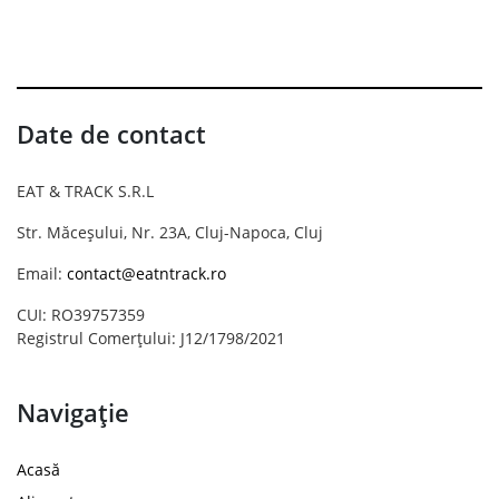
Date de contact
EAT & TRACK S.R.L
Str. Măceșului, Nr. 23A, Cluj-Napoca, Cluj
Email:
contact@eatntrack.ro
CUI: RO39757359
Registrul Comerțului: J12/1798/2021
Navigație
Acasă