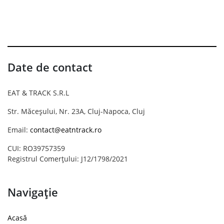
Date de contact
EAT & TRACK S.R.L
Str. Măceșului, Nr. 23A, Cluj-Napoca, Cluj
Email:
contact@eatntrack.ro
CUI: RO39757359
Registrul Comerțului: J12/1798/2021
Navigație
Acasă