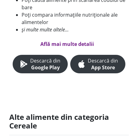
Poți căuta alimente prin scanarea codului de
bare
Poți compara informațiile nutriționale ale
alimentelor
și multe multe altele...
Află mai multe detalii
Descarcă din
Descarcă din
Google Play
App Store
Alte alimente din categoria
Cereale