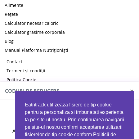
Alimente
Rețete
Calculator necesar caloric
Calculator grăsime corporală
Blog
Manual Platformă Nutriționiști
Contact
Termeni și condiții
Politica Cookie
Politica de confidențialitate
×
CODURI DE REDUCERE
Eatntrack utilizeaza fisiere de tip cookie
MYPROTEIN
pentru a personaliza si imbunatati experienta
ta pe site-ul nostru. Prin continuarea navigarii
pe site-ul nostru confirmi acceptarea utilizarii
Ai
40%
reducere la orice comandă folosind codul
fisierelor de tip cookie conform Politicii de
EATTRACK