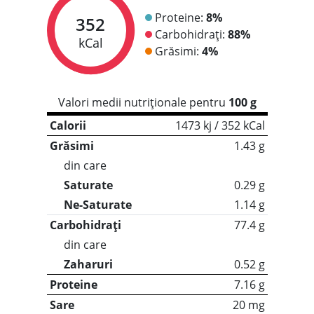
Proteine:
8%
352
Carbohidrați:
88%
kCal
Grăsimi:
4%
Valori medii nutriționale pentru
100 g
Calorii
1473 kj / 352 kCal
Grăsimi
1.43 g
din care
Saturate
0.29 g
Ne-Saturate
1.14 g
Carbohidrați
77.4 g
din care
Zaharuri
0.52 g
Proteine
7.16 g
Sare
20 mg