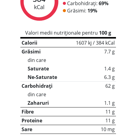
Carbohidrați:
69%
kCal
Grăsimi:
19%
Valori medii nutriționale pentru
100 g
Calorii
1607 kj / 384 kCal
Grăsimi
7.7 g
din care
Saturate
1.4 g
Ne-Saturate
6.3 g
Carbohidrați
62 g
din care
Zaharuri
1.1 g
Fibre
11 g
Proteine
11 g
Sare
10 mg