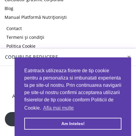
Blog
Manual Platformă Nutriționiști
Contact
Termeni și condiții
Politica Cookie
Politica de confidențialitate
×
CODURI DE REDUCERE
Eatntrack utilizeaza fisiere de tip cookie
MYPROTEIN
pentru a personaliza si imbunatati experienta
ta pe site-ul nostru. Prin continuarea navigarii
pe site-ul nostru confirmi acceptarea utilizarii
Ai
40%
reducere la orice comandă folosind codul
fisierelor de tip cookie conform Politicii de
EATTRACK
Cookie.
Afla mai multe
Profită acum
Am Inteles!
Copyright © 2026 EAT & TRACK S.R.L