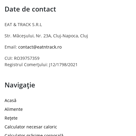
Date de contact
EAT & TRACK S.R.L
Str. Măceșului, Nr. 23A, Cluj-Napoca, Cluj
Email:
contact@eatntrack.ro
CUI: RO39757359
Registrul Comerțului: J12/1798/2021
Navigație
Acasă
Alimente
Rețete
Calculator necesar caloric
Calculator grăsime corporală