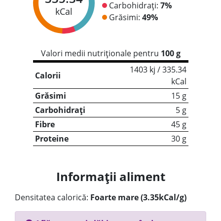
Carbohidrați:
7%
kCal
Grăsimi:
49%
Valori medii nutriționale pentru
100 g
1403 kj / 335.34
Calorii
kCal
Grăsimi
15 g
Carbohidrați
5 g
Fibre
45 g
Proteine
30 g
Informații aliment
Densitatea calorică:
Foarte mare (3.35kCal/g)