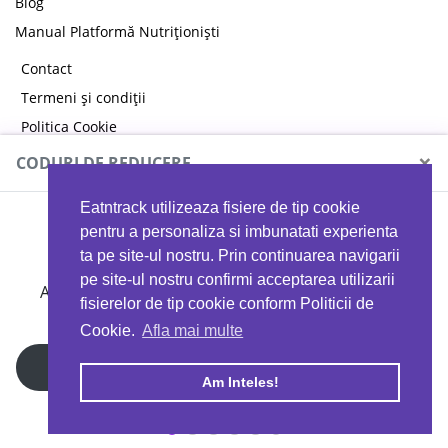
Blog
Manual Platformă Nutriționiști
Contact
Termeni și condiții
Politica Cookie
Politica de confidențialitate
×
CODURI DE REDUCERE
Eatntrack utilizeaza fisiere de tip cookie
MYPROTEIN
pentru a personaliza si imbunatati experienta
ta pe site-ul nostru. Prin continuarea navigarii
pe site-ul nostru confirmi acceptarea utilizarii
Ai
40%
reducere la orice comandă folosind codul
fisierelor de tip cookie conform Politicii de
EATTRACK
Cookie.
Afla mai multe
Profită acum
Am Inteles!
Copyright © 2026 EAT & TRACK S.R.L