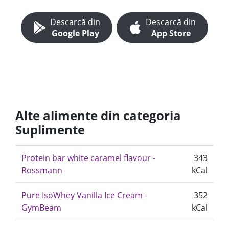
Descarcă din
Descarcă din
Google Play
App Store
Alte alimente din categoria
Suplimente
Protein bar white caramel flavour -
343
Rossmann
kCal
Pure IsoWhey Vanilla Ice Cream -
352
GymBeam
kCal