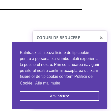
×
CODURI DE REDUCERE
Eatntrack utilizeaza fisiere de tip cookie
O41
MYPROTEIN
pentru a personaliza si imbunatati experienta
ta pe site-ul nostru. Prin continuarea navigarii
 orice comandă
Ai
40%
reducere la orice comandă
pe site-ul nostru confirmi acceptarea utilizarii
EATNTRACK
folosind codul
EATTRACK
fisierelor de tip cookie conform Politicii de
Cookie.
Afla mai multe
acum
Profită acum
Am Inteles!
Copyright © 2026 EAT & TRACK S.R.L