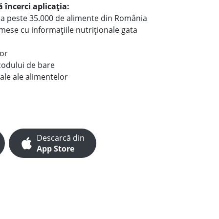
 încerci aplicația:
le a peste 35.000 de alimente din România
e mese cu informațiile nutriționale gata
lor
codului de bare
ale ale alimentelor
Descarcă din
App Store