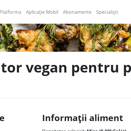
(current)
(current)
Platforma
Aplicație Mobil
Abonamente
Specialiști
itor vegan pentru p
le
Informații aliment