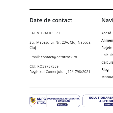
Date de contact
Navi
EAT & TRACK S.R.L
Acasă
Alimen
Str. Măceșului, Nr. 23A, Cluj-Napoca,
Cluj
Rețete
Calcul
Email:
contact@eatntrack.ro
Calcul
CUI: RO39757359
Blog
Registrul Comerțului: J12/1798/2021
Manual