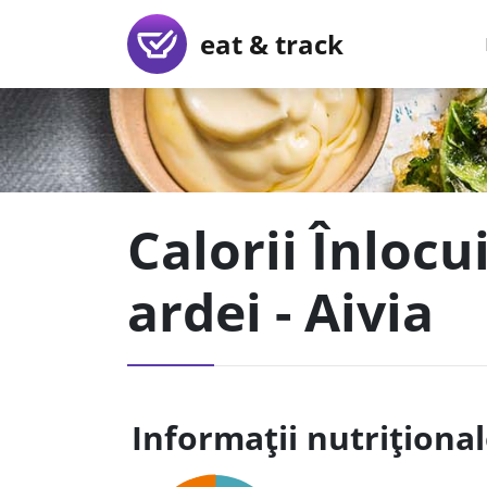
eat & track
Calorii Înlocu
ardei - Aivia
Informații nutriționa