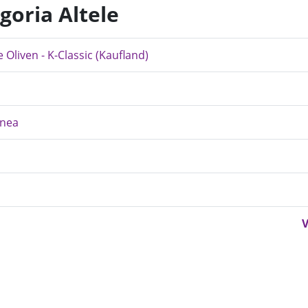
goria Altele
 Oliven - K-Classic (Kaufland)
inea
V