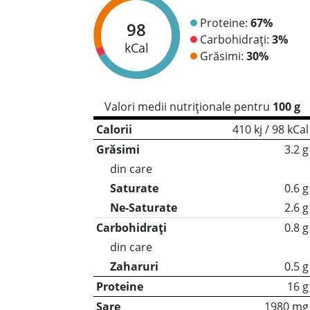
Proteine:
67%
98
Carbohidrați:
3%
kCal
Grăsimi:
30%
Valori medii nutriționale pentru
100 g
Calorii
410 kj / 98 kCal
Grăsimi
3.2 g
din care
Saturate
0.6 g
Ne-Saturate
2.6 g
Carbohidrați
0.8 g
din care
Zaharuri
0.5 g
Proteine
16 g
Sare
1980 mg