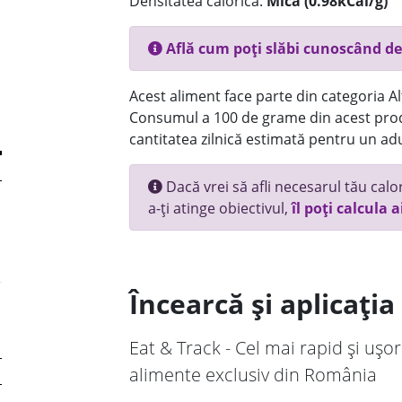
Densitatea calorică:
Mica (0.98kCal/g)
Află cum poți slăbi cunoscând de
Acest aliment face parte din categoria Alt
Consumul a 100 de grame din acest prod
cantitatea zilnică estimată pentru un adu
Dacă vrei să afli necesarul tău calori
a-ți atinge obiectivul,
îl poți calcula a
Încearcă și aplicați
Eat & Track - Cel mai rapid și ușor
alimente exclusiv din România