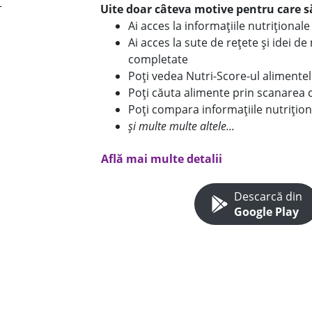
Uite doar câteva motive pentru care să
Ai acces la informațiile nutriționa
Ai acces la sute de rețete și idei d
completate
Poți vedea Nutri-Score-ul alimente
Poți căuta alimente prin scanarea 
Poți compara informațiile nutrițion
și multe multe altele...
Află mai multe detalii
Descarcă din
Google Play