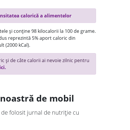
nsitatea calorică a alimentelor
ele și conține 98 kilocalorii la 100 de grame.
us reprezintă 5% aport caloric din
lt (2000 kCal).
c și de câte calorii ai nevoie zilnic pentru
ici.
a noastră de mobil
 de folosit jurnal de nutriție cu