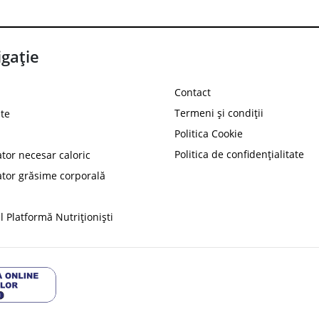
gație
Contact
Termeni și condiții
te
Politica Cookie
Politica de confidențialitate
ator necesar caloric
PROT
ator grăsime corporală
Ai
10%
reducere la
folosind codul
 Platformă Nutriționiști
Profită 