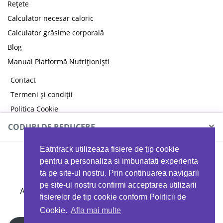
Rețete
Calculator necesar caloric
Calculator grăsime corporală
Blog
Manual Platformă Nutriționiști
Contact
Termeni și condiții
Politica Cookie
Politica de confidențialitate
×
CODURI DE REDUCERE
Eatntrack utilizeaza fisiere de tip cookie
MYPROTEIN
pentru a personaliza si imbunatati experienta
ta pe site-ul nostru. Prin continuarea navigarii
pe site-ul nostru confirmi acceptarea utilizarii
Ai
40%
reducere la orice comandă folosind codul
fisierelor de tip cookie conform Politicii de
EATTRACK
Cookie.
Afla mai multe