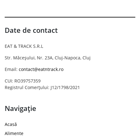
Date de contact
EAT & TRACK S.R.L
Str. Măceșului, Nr. 23A, Cluj-Napoca, Cluj
Email:
contact@eatntrack.ro
CUI: RO39757359
Registrul Comerțului: J12/1798/2021
Navigație
Acasă
Alimente