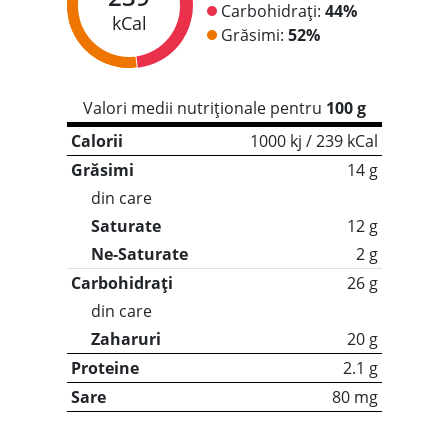
Carbohidrați:
44%
kCal
Grăsimi:
52%
Valori medii nutriționale pentru
100 g
Calorii
1000 kj / 239 kCal
Grăsimi
14 g
din care
Saturate
12 g
Ne-Saturate
2 g
Carbohidrați
26 g
din care
Zaharuri
20 g
Proteine
2.1 g
Sare
80 mg