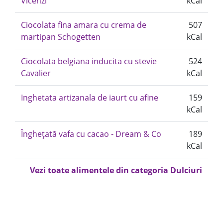
Vicenzi
kCal
Ciocolata fina amara cu crema de
507
martipan Schogetten
kCal
Ciocolata belgiana inducita cu stevie
524
Cavalier
kCal
Inghetata artizanala de iaurt cu afine
159
kCal
Înghețată vafa cu cacao - Dream & Co
189
kCal
Vezi toate alimentele din categoria Dulciuri