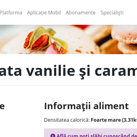
(current)
(current)
Platforma
Aplicație Mobil
Abonamente
Specialiști
ata vanilie și cara
le
Informații aliment
Densitatea calorică:
Foarte mare (3.31k
Află cum poți slăbi cunoscând de