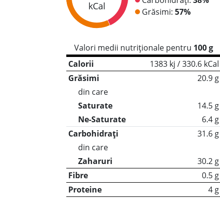
kCal
Grăsimi:
57%
Valori medii nutriționale pentru
100 g
Calorii
1383 kj / 330.6 kCal
Grăsimi
20.9 g
din care
Saturate
14.5 g
Ne-Saturate
6.4 g
Carbohidrați
31.6 g
din care
Zaharuri
30.2 g
Fibre
0.5 g
Proteine
4 g