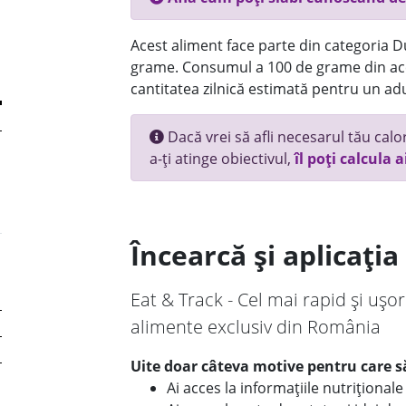
Acest aliment face parte din categoria Dul
grame. Consumul a 100 de grame din ace
cantitatea zilnică estimată pentru un adu
Dacă vrei să afli necesarul tău calori
a-ți atinge obiectivul,
îl poți calcula a
Încearcă și aplicați
Eat & Track - Cel mai rapid și ușor
alimente exclusiv din România
Uite doar câteva motive pentru care să
Ai acces la informațiile nutriționa