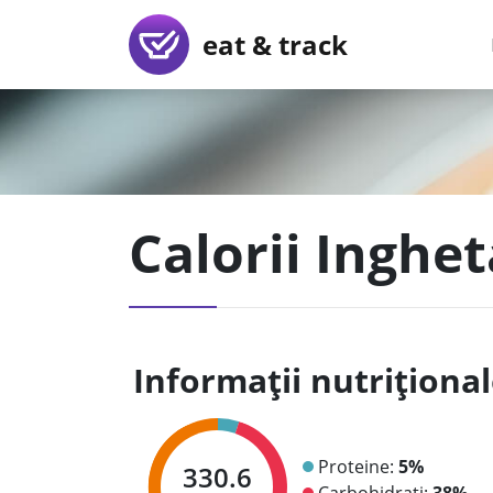
eat & track
Calorii Inghet
Informații nutriționa
Proteine:
5%
330.6
Carbohidrați:
38%