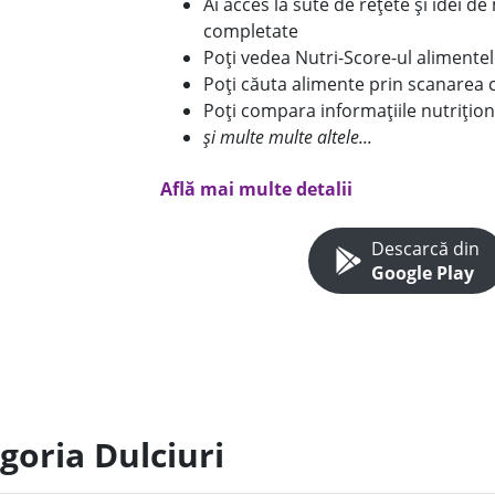
Ai acces la sute de rețete și idei d
completate
Poți vedea Nutri-Score-ul alimente
Poți căuta alimente prin scanarea 
Poți compara informațiile nutrițion
și multe multe altele...
Află mai multe detalii
Descarcă din
Google Play
goria Dulciuri