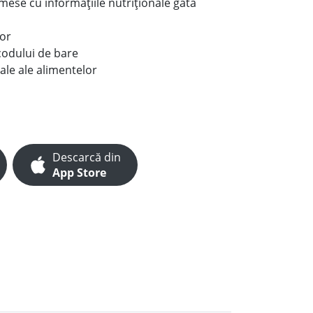
e mese cu informațiile nutriționale gata
lor
codului de bare
ale ale alimentelor
Descarcă din
App Store