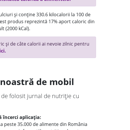
ciuri și conține 330.6 kilocalorii la 100 de
st produs reprezintă 17% aport caloric din
lt (2000 kCal).
c și de câte calorii ai nevoie zilnic pentru
ici.
a noastră de mobil
 de folosit jurnal de nutriție cu
 încerci aplicația:
le a peste 35.000 de alimente din România