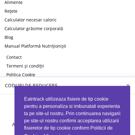
Alimente
Rețete
Calculator necesar caloric
Calculator grăsime corporală
Blog
Manual Platformă Nutriționiști
Contact
Termeni și condiții
Politica Cookie
Politica de confidențialitate
×
CODURI DE REDUCERE
Eatntrack utilizeaza fisiere de tip cookie
MYPROTEIN
pentru a personaliza si imbunatati experienta
ta pe site-ul nostru. Prin continuarea navigarii
pe site-ul nostru confirmi acceptarea utilizarii
Ai
40%
reducere la orice comandă folosind codul
fisierelor de tip cookie conform Politicii de
EATTRACK