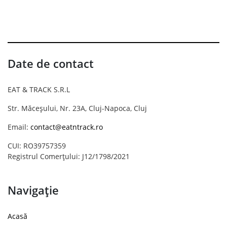
Date de contact
EAT & TRACK S.R.L
Str. Măceșului, Nr. 23A, Cluj-Napoca, Cluj
Email:
contact@eatntrack.ro
CUI: RO39757359
Registrul Comerțului: J12/1798/2021
Navigație
Acasă