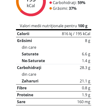
Carbohidrați:
59%
kCal
Grăsimi:
37%
Valori medii nutriționale pentru
100 g
Calorii
816 kj / 195 kCal
Grăsimi
8 g
din care
Saturate
6.6 g
Ne-Saturate
1.4 g
Carbohidrați
28.3 g
din care
Zaharuri
21.1 g
Fibre
0.8 g
Proteine
1.9 g
Sare
160 mg