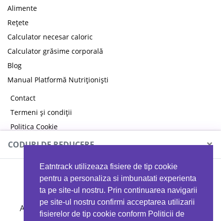
Alimente
Rețete
Calculator necesar caloric
Calculator grăsime corporală
Blog
Manual Platformă Nutriționiști
Contact
Termeni și condiții
Politica Cookie
Politica de confidențialitate
×
CODURI DE REDUCERE
Eatntrack utilizeaza fisiere de tip cookie
MYPROTEIN
pentru a personaliza si imbunatati experienta
ta pe site-ul nostru. Prin continuarea navigarii
pe site-ul nostru confirmi acceptarea utilizarii
Ai
40%
reducere la orice comandă folosind codul
fisierelor de tip cookie conform Politicii de
EATTRACK