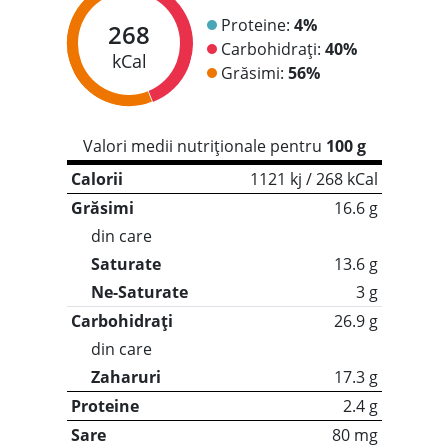
Proteine:
4%
268
Carbohidrați:
40%
kCal
Grăsimi:
56%
Valori medii nutriționale pentru
100 g
Calorii
1121 kj / 268 kCal
Grăsimi
16.6 g
din care
Saturate
13.6 g
Ne-Saturate
3 g
Carbohidrați
26.9 g
din care
Zaharuri
17.3 g
Proteine
2.4 g
Sare
80 mg