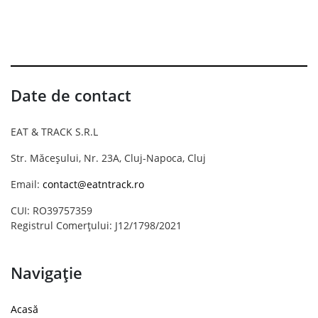
Date de contact
EAT & TRACK S.R.L
Str. Măceșului, Nr. 23A, Cluj-Napoca, Cluj
Email:
contact@eatntrack.ro
CUI: RO39757359
Registrul Comerțului: J12/1798/2021
Navigație
Acasă