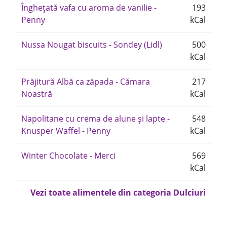
Înghețată vafa cu aroma de vanilie -
193
Penny
kCal
Nussa Nougat biscuits - Sondey (Lidl)
500
kCal
Prăjitură Albă ca zăpada - Cămara
217
Noastră
kCal
Napolitane cu crema de alune și lapte -
548
Knusper Waffel - Penny
kCal
Winter Chocolate - Merci
569
kCal
Vezi toate alimentele din categoria Dulciuri