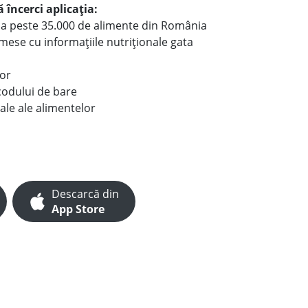
 încerci aplicația:
le a peste 35.000 de alimente din România
e mese cu informațiile nutriționale gata
lor
codului de bare
ale ale alimentelor
Descarcă din
App Store