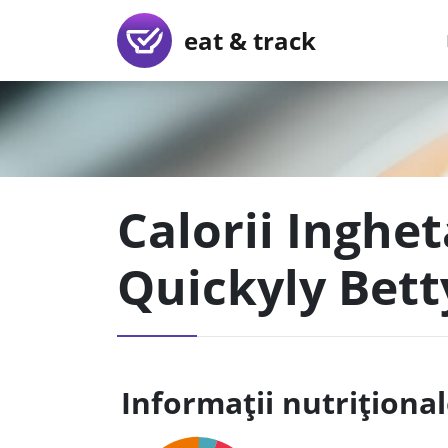
eat & track
Calorii Inghe
Quickyly Bett
Informații nutriționa