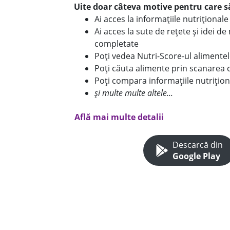
Uite doar câteva motive pentru care să
Ai acces la informațiile nutriționa
Ai acces la sute de rețete și idei d
completate
Poți vedea Nutri-Score-ul alimente
Poți căuta alimente prin scanarea 
Poți compara informațiile nutrițion
și multe multe altele...
Află mai multe detalii
Descarcă din
Google Play