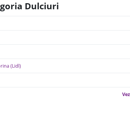
goria Dulciuri
ina (Lidl)
Vez