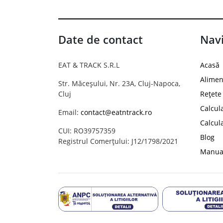
Date de contact
Navi
EAT & TRACK S.R.L
Acasă
Alimen
Str. Măceșului, Nr. 23A, Cluj-Napoca,
Cluj
Rețete
Calcul
Email:
contact@eatntrack.ro
Calcul
CUI: RO39757359
Blog
Registrul Comerțului: J12/1798/2021
Manual