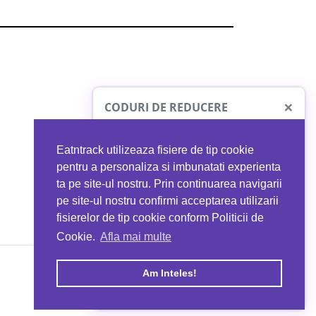
×
CODURI DE REDUCERE
Eatntrack utilizeaza fisiere de tip cookie
O41
MYPROTEIN
pentru a personaliza si imbunatati experienta
ta pe site-ul nostru. Prin continuarea navigarii
 orice comandă
Ai
40%
reducere la orice comandă
pe site-ul nostru confirmi acceptarea utilizarii
EATNTRACK
folosind codul
EATTRACK
fisierelor de tip cookie conform Politicii de
Cookie.
Afla mai multe
acum
Profită acum
Am Inteles!
Copyright © 2026 EAT & TRACK S.R.L