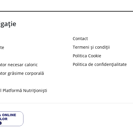
gație
Contact
Termeni și condiții
te
Politica Cookie
Politica de confidențialitate
ator necesar caloric
PROT
ator grăsime corporală
Ai
10%
reducere la
folosind codul
 Platformă Nutriționiști
Profită 