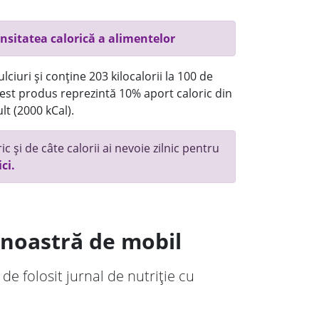
nsitatea calorică a alimentelor
ciuri și conține 203 kilocalorii la 100 de
st produs reprezintă 10% aport caloric din
lt (2000 kCal).
c și de câte calorii ai nevoie zilnic pentru
ici.
a noastră de mobil
 de folosit jurnal de nutriție cu