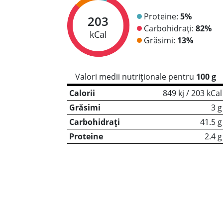
Proteine:
5%
203
Carbohidrați:
82%
kCal
Grăsimi:
13%
Valori medii nutriționale pentru
100 g
Calorii
849 kj / 203 kCal
Grăsimi
3 g
Carbohidrați
41.5 g
Proteine
2.4 g