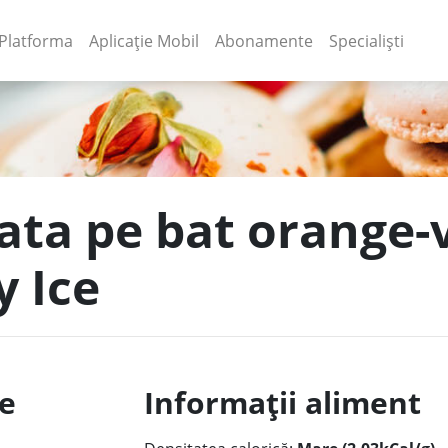
(current)
(current)
Platforma
Aplicație Mobil
Abonamente
Specialiști
tata pe bat orange-
y Ice
le
Informații aliment