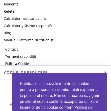
Alimente
Rețete
Calculator necesar caloric
Calculator grăsime corporală
Blog
Manual Platformă Nutriționiști
Contact
Termeni și condiții
Politica Cookie
Politica de confidențialitate
×
CODURI DE REDUCERE
Eatntrack utilizeaza fisiere de tip cookie
MYPROTEIN
pentru a personaliza si imbunatati experienta
ta pe site-ul nostru. Prin continuarea navigarii
pe site-ul nostru confirmi acceptarea utilizarii
Ai
40%
reducere la orice comandă folosind codul
fisierelor de tip cookie conform Politicii de
EATTRACK