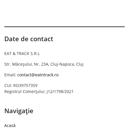
Date de contact
EAT & TRACK S.R.L
Str. Măceșului, Nr. 23A, Cluj-Napoca, Cluj
Email:
contact@eatntrack.ro
CUI: RO39757359
Registrul Comerțului: J12/1798/2021
Navigație
Acasă