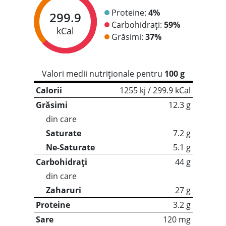
Proteine:
4%
299.9
Carbohidrați:
59%
kCal
Grăsimi:
37%
Valori medii nutriționale pentru
100 g
Calorii
1255 kj / 299.9 kCal
Grăsimi
12.3 g
din care
Saturate
7.2 g
Ne-Saturate
5.1 g
Carbohidrați
44 g
din care
Zaharuri
27 g
Proteine
3.2 g
Sare
120 mg