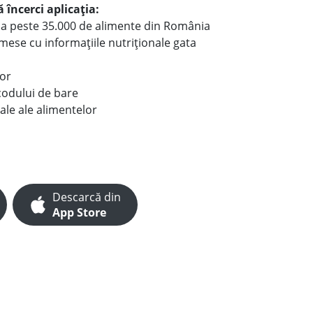
 încerci aplicația:
le a peste 35.000 de alimente din România
e mese cu informațiile nutriționale gata
lor
codului de bare
ale ale alimentelor
Descarcă din
App Store