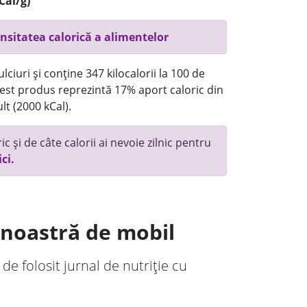
Cal/g)
nsitatea calorică a alimentelor
ciuri și conține 347 kilocalorii la 100 de
st produs reprezintă 17% aport caloric din
lt (2000 kCal).
c și de câte calorii ai nevoie zilnic pentru
ici.
a noastră de mobil
 de folosit jurnal de nutriție cu