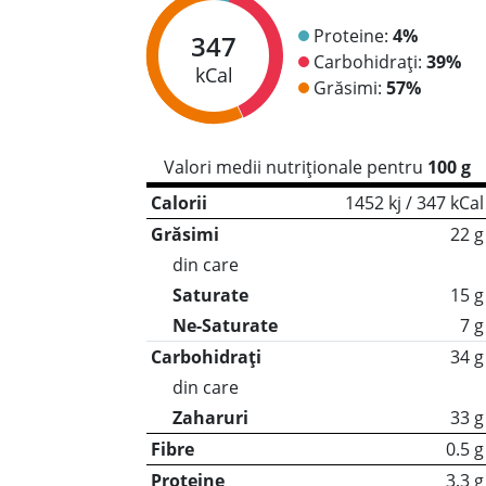
Proteine:
4%
347
Carbohidrați:
39%
kCal
Grăsimi:
57%
Valori medii nutriționale pentru
100 g
Calorii
1452 kj / 347 kCal
Grăsimi
22 g
din care
Saturate
15 g
Ne-Saturate
7 g
Carbohidrați
34 g
din care
Zaharuri
33 g
Fibre
0.5 g
Proteine
3.3 g