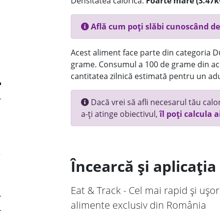
Densitatea calorică:
Foarte mare (3.47k
Află cum poți slăbi cunoscând de
Acest aliment face parte din categoria Dul
grame. Consumul a 100 de grame din ace
cantitatea zilnică estimată pentru un adu
Dacă vrei să afli necesarul tău calori
a-ți atinge obiectivul,
îl poți calcula a
Încearcă și aplicați
Eat & Track - Cel mai rapid și ușor
alimente exclusiv din România