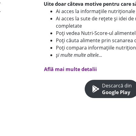
Uite doar câteva motive pentru care să
Ai acces la informațiile nutriționa
Ai acces la sute de rețete și idei d
completate
Poți vedea Nutri-Score-ul alimente
Poți căuta alimente prin scanarea 
Poți compara informațiile nutrițion
și multe multe altele...
Află mai multe detalii
Descarcă din
Google Play