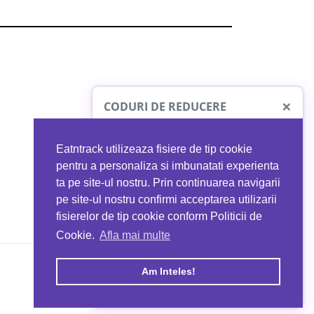
×
CODURI DE REDUCERE
Eatntrack utilizeaza fisiere de tip cookie
O41
MYPROTEIN
pentru a personaliza si imbunatati experienta
ta pe site-ul nostru. Prin continuarea navigarii
 orice comandă
Ai
40%
reducere la orice comandă
pe site-ul nostru confirmi acceptarea utilizarii
EATNTRACK
folosind codul
EATTRACK
fisierelor de tip cookie conform Politicii de
Cookie.
Afla mai multe
acum
Profită acum
Am Inteles!
Copyright © 2026 EAT & TRACK S.R.L