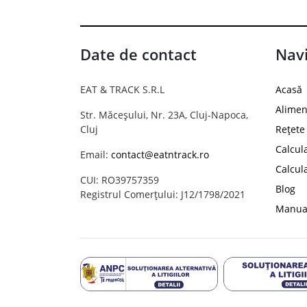
Date de contact
Navi
EAT & TRACK S.R.L
Acasă
Alimen
Str. Măceșului, Nr. 23A, Cluj-Napoca,
Cluj
Rețete
Calcul
Email:
contact@eatntrack.ro
Calcul
CUI: RO39757359
Blog
Registrul Comerțului: J12/1798/2021
Manual