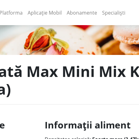
(current)
(current)
Platforma
Aplicație Mobil
Abonamente
Specialiști
țată Max Mini Mix K
a)
le
Informații aliment