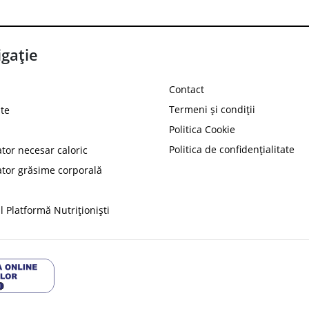
gație
Contact
Termeni și condiții
te
Politica Cookie
Politica de confidențialitate
ator necesar caloric
PROT
ator grăsime corporală
Ai
10%
reducere la
folosind codul
 Platformă Nutriționiști
Profită 