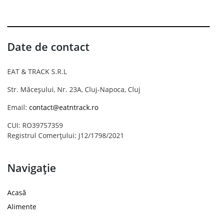
Date de contact
EAT & TRACK S.R.L
Str. Măceșului, Nr. 23A, Cluj-Napoca, Cluj
Email:
contact@eatntrack.ro
CUI: RO39757359
Registrul Comerțului: J12/1798/2021
Navigație
Acasă
Alimente