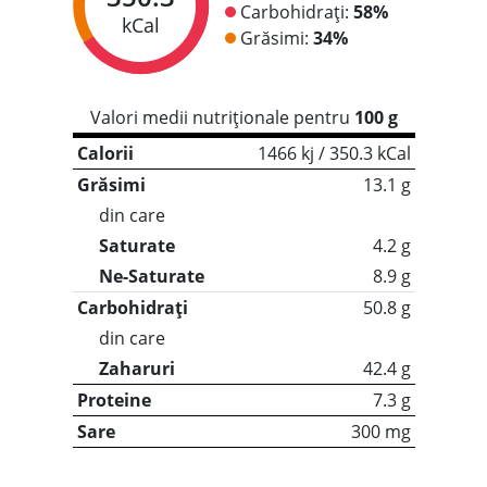
Carbohidrați:
58%
kCal
Grăsimi:
34%
Valori medii nutriționale pentru
100 g
Calorii
1466 kj / 350.3 kCal
Grăsimi
13.1 g
din care
Saturate
4.2 g
Ne-Saturate
8.9 g
Carbohidrați
50.8 g
din care
Zaharuri
42.4 g
Proteine
7.3 g
Sare
300 mg