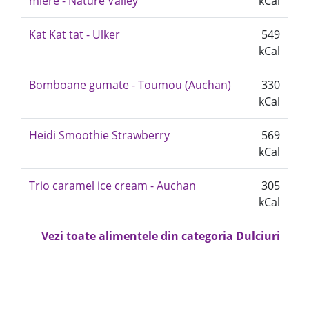
miere - Nature Valley
kCal
Kat Kat tat - Ulker
549
kCal
Bomboane gumate - Toumou (Auchan)
330
kCal
Heidi Smoothie Strawberry
569
kCal
Trio caramel ice cream - Auchan
305
kCal
Vezi toate alimentele din categoria Dulciuri