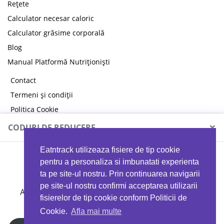
Rețete
Calculator necesar caloric
Calculator grăsime corporală
Blog
Manual Platformă Nutriționiști
Contact
Termeni și condiții
Politica Cookie
Politica de confidențialitate
×
CODURI DE REDUCERE
Eatntrack utilizeaza fisiere de tip cookie
MYPROTEIN
pentru a personaliza si imbunatati experienta
ta pe site-ul nostru. Prin continuarea navigarii
pe site-ul nostru confirmi acceptarea utilizarii
Ai
40%
reducere la orice comandă folosind codul
fisierelor de tip cookie conform Politicii de
EATTRACK
Cookie.
Afla mai multe