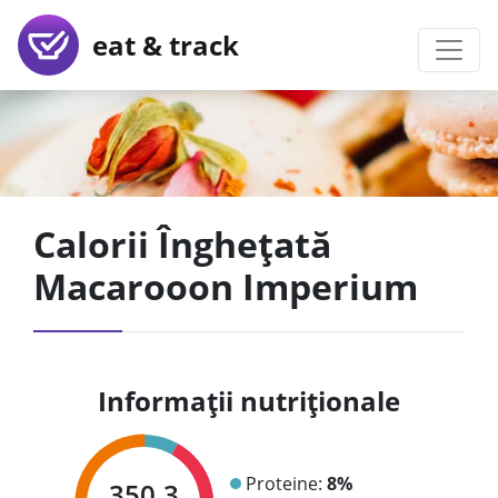
eat & track
Calorii Înghețată
Macarooon Imperium
Informații nutriționale
Proteine:
8%
350.3