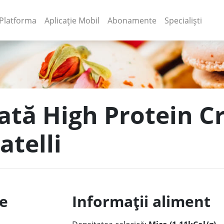
(current)
(current)
Platforma
Aplicație Mobil
Abonamente
Specialiști
țată High Protein 
atelli
le
Informații aliment