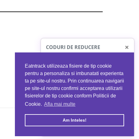
×
CODURI DE REDUCERE
Eatntrack utilizeaza fisiere de tip cookie
O41
MYPROTEIN
pentru a personaliza si imbunatati experienta
ta pe site-ul nostru. Prin continuarea navigarii
 orice comandă
Ai
40%
reducere la orice comandă
pe site-ul nostru confirmi acceptarea utilizarii
EATNTRACK
folosind codul
EATTRACK
fisierelor de tip cookie conform Politicii de
Cookie.
Afla mai multe
acum
Profită acum
Am Inteles!
Copyright © 2026 EAT & TRACK S.R.L