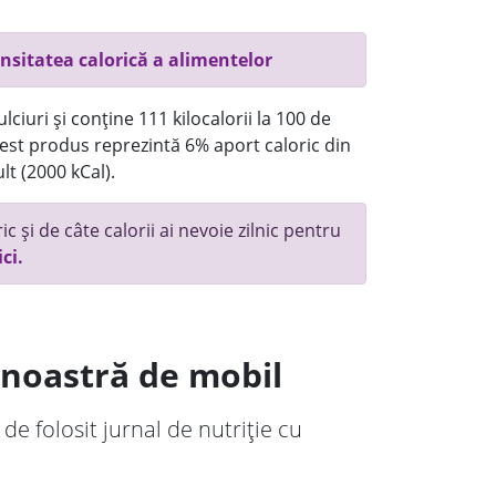
nsitatea calorică a alimentelor
ciuri și conține 111 kilocalorii la 100 de
st produs reprezintă 6% aport caloric din
lt (2000 kCal).
c și de câte calorii ai nevoie zilnic pentru
ici.
a noastră de mobil
 de folosit jurnal de nutriție cu