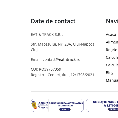
Date de contact
Navi
EAT & TRACK S.R.L
Acasă
Alimen
Str. Măceșului, Nr. 23A, Cluj-Napoca,
Cluj
Rețete
Calcul
Email:
contact@eatntrack.ro
Calcul
CUI: RO39757359
Blog
Registrul Comerțului: J12/1798/2021
Manual