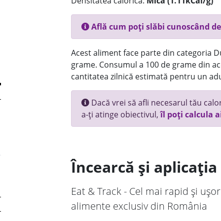
Densitatea calorică:
Mica (1.11kCal/g)
Află cum poți slăbi cunoscând de
Acest aliment face parte din categoria Dul
grame. Consumul a 100 de grame din ace
cantitatea zilnică estimată pentru un adu
Dacă vrei să afli necesarul tău calori
a-ți atinge obiectivul,
îl poți calcula a
Încearcă și aplicați
Eat & Track - Cel mai rapid și ușor
alimente exclusiv din România