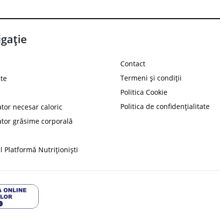
gație
Contact
Termeni și condiții
te
Politica Cookie
Politica de confidențialitate
ator necesar caloric
PROT
ator grăsime corporală
Ai
10%
reducere la
folosind codul
 Platformă Nutriționiști
Profită 