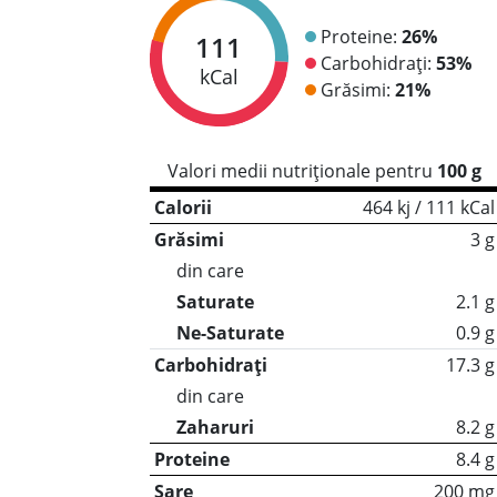
Proteine:
26%
111
Carbohidrați:
53%
kCal
Grăsimi:
21%
Valori medii nutriționale pentru
100 g
Calorii
464 kj / 111 kCal
Grăsimi
3 g
din care
Saturate
2.1 g
Ne-Saturate
0.9 g
Carbohidrați
17.3 g
din care
Zaharuri
8.2 g
Proteine
8.4 g
Sare
200 mg