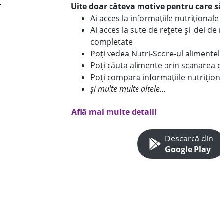
Uite doar câteva motive pentru care să
Ai acces la informațiile nutriționa
Ai acces la sute de rețete și idei d
completate
Poți vedea Nutri-Score-ul alimente
Poți căuta alimente prin scanarea 
Poți compara informațiile nutrițion
și multe multe altele...
Află mai multe detalii
Descarcă din
Google Play