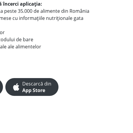
 încerci aplicația:
le a peste 35.000 de alimente din România
e mese cu informațiile nutriționale gata
lor
codului de bare
ale ale alimentelor
Descarcă din
App Store