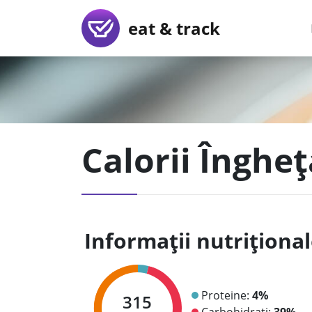
eat & track
Calorii Îngheț
Informații nutriționa
Proteine:
4%
315
Carbohidrați:
39%