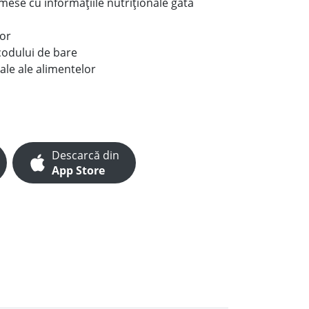
e mese cu informațiile nutriționale gata
lor
codului de bare
ale ale alimentelor
Descarcă din
App Store