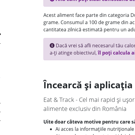
Acest aliment face parte din categoria Dul
grame. Consumul a 100 de grame din ace
cantitatea zilnică estimată pentru un adu
Dacă vrei să afli necesarul tău calori
a-ți atinge obiectivul,
îl poți calcula a
Încearcă și aplicați
Eat & Track - Cel mai rapid și ușor
alimente exclusiv din România
Uite doar câteva motive pentru care să
Ai acces la informațiile nutriționa