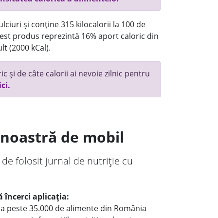
ciuri și conține 315 kilocalorii la 100 de
st produs reprezintă 16% aport caloric din
lt (2000 kCal).
c și de câte calorii ai nevoie zilnic pentru
ici.
a noastră de mobil
 de folosit jurnal de nutriție cu
 încerci aplicația:
le a peste 35.000 de alimente din România