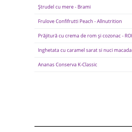
Ștrudel cu mere - Brami
Frulove Confifrutti Peach - Allnutrition
Prăjitură cu crema de rom și cozonac - R
Inghetata cu caramel sarat si nuci macada
Ananas Conserva K-Classic