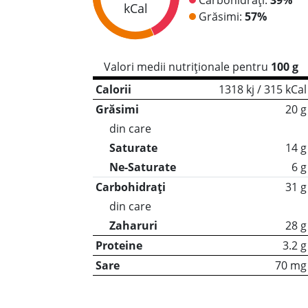
kCal
Grăsimi:
57%
Valori medii nutriționale pentru
100 g
Calorii
1318 kj / 315 kCal
Grăsimi
20 g
din care
Saturate
14 g
Ne-Saturate
6 g
Carbohidrați
31 g
din care
Zaharuri
28 g
Proteine
3.2 g
Sare
70 mg