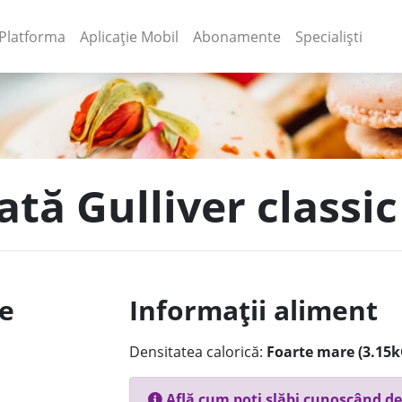
(current)
(current)
Platforma
Aplicație Mobil
Abonamente
Specialiști
ată Gulliver classic
le
Informații aliment
Densitatea calorică:
Foarte mare (3.15k
Află cum poți slăbi cunoscând de