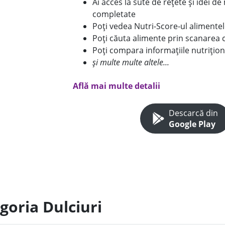
Ai acces la sute de rețete și idei d
completate
Poți vedea Nutri-Score-ul alimente
Poți căuta alimente prin scanarea 
Poți compara informațiile nutrițion
și multe multe altele...
Află mai multe detalii
Descarcă din
Google Play
goria Dulciuri