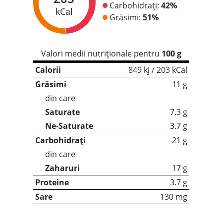
Carbohidrați:
42%
kCal
Grăsimi:
51%
Valori medii nutriționale pentru
100 g
Calorii
849 kj / 203 kCal
Grăsimi
11 g
din care
Saturate
7.3 g
Ne-Saturate
3.7 g
Carbohidrați
21 g
din care
Zaharuri
17 g
Proteine
3.7 g
Sare
130 mg