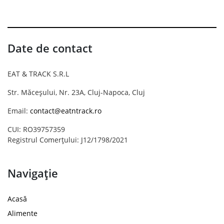
Date de contact
EAT & TRACK S.R.L
Str. Măceșului, Nr. 23A, Cluj-Napoca, Cluj
Email:
contact@eatntrack.ro
CUI: RO39757359
Registrul Comerțului: J12/1798/2021
Navigație
Acasă
Alimente