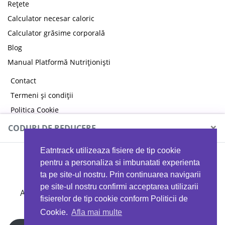
Rețete
Calculator necesar caloric
Calculator grăsime corporală
Blog
Manual Platformă Nutriționiști
Contact
Termeni și condiții
Politica Cookie
Politica de confidențialitate
×
CODURI DE REDUCERE
Eatntrack utilizeaza fisiere de tip cookie
MYPROTEIN
pentru a personaliza si imbunatati experienta
ta pe site-ul nostru. Prin continuarea navigarii
pe site-ul nostru confirmi acceptarea utilizarii
Ai
40%
reducere la orice comandă folosind codul
fisierelor de tip cookie conform Politicii de
EATTRACK
Cookie.
Afla mai multe