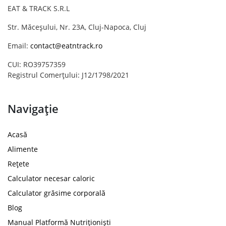
EAT & TRACK S.R.L
Str. Măceșului, Nr. 23A, Cluj-Napoca, Cluj
Email:
contact@eatntrack.ro
CUI: RO39757359
Registrul Comerțului: J12/1798/2021
Navigație
Acasă
Alimente
Rețete
Calculator necesar caloric
Calculator grăsime corporală
Blog
Manual Platformă Nutriționiști