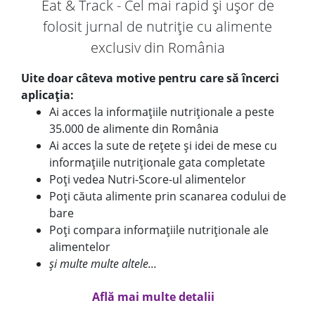
Eat & Track - Cel mai rapid și ușor de
folosit jurnal de nutriție cu alimente
exclusiv din România
Uite doar câteva motive pentru care să încerci
aplicația:
Ai acces la informațiile nutriționale a peste
35.000 de alimente din România
Ai acces la sute de rețete și idei de mese cu
informațiile nutriționale gata completate
Poți vedea Nutri-Score-ul alimentelor
Poți căuta alimente prin scanarea codului de
bare
Poți compara informațiile nutriționale ale
alimentelor
și multe multe altele...
Află mai multe detalii