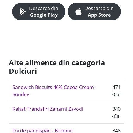
Descarcă din
Descarcă din
Google Play
App Store
Alte alimente din categoria
Dulciuri
Sandwich Biscuits 46% Cocoa Cream -
471
Sondey
kCal
Rahat Trandafiri Zaharni Zavodi
340
kCal
Foi de pandișpan - Boromir
348