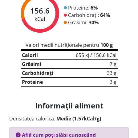
Proteine:
6%
156.6
Carbohidrați:
64%
kCal
Grăsimi:
30%
Valori medii nutriționale pentru
100 g
Calorii
655 kj / 156.6 kCal
Grăsimi
7 g
Carbohidrați
33 g
Proteine
3 g
Informații aliment
Densitatea calorică:
Medie (1.57kCal/g)
Află cum poți slăbi cunoscând