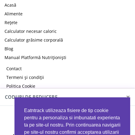
Acasă
Alimente
Rețete
Calculator necesar caloric
Calculator grăsime corporală
Blog
Manual Platformă Nutriționiști
Contact
Termeni și condiții
Politica Cookie
Politica de confidențialitate
×
CODURI DE REDUCERE
Eatntrack utilizeaza fisiere de tip cookie
MYPROTEIN
pentru a personaliza si imbunatati experienta
ta pe site-ul nostru. Prin continuarea navigarii
pe site-ul nostru confirmi acceptarea utilizarii