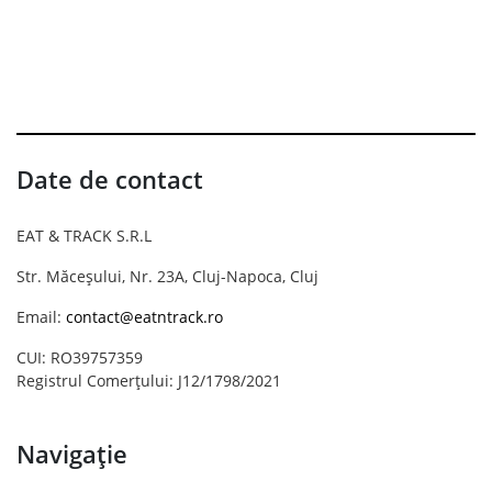
Date de contact
EAT & TRACK S.R.L
Str. Măceșului, Nr. 23A, Cluj-Napoca, Cluj
Email:
contact@eatntrack.ro
CUI: RO39757359
Registrul Comerțului: J12/1798/2021
Navigație