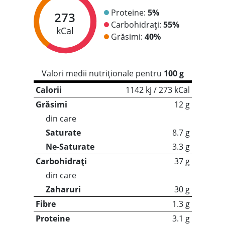
Proteine:
5%
273
Carbohidrați:
55%
kCal
Grăsimi:
40%
Valori medii nutriționale pentru
100 g
Calorii
1142 kj / 273 kCal
Grăsimi
12 g
din care
Saturate
8.7 g
Ne-Saturate
3.3 g
Carbohidrați
37 g
din care
Zaharuri
30 g
Fibre
1.3 g
Proteine
3.1 g