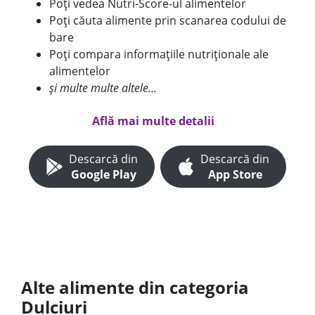
Poți vedea Nutri-Score-ul alimentelor
Poți căuta alimente prin scanarea codului de
bare
Poți compara informațiile nutriționale ale
alimentelor
și multe multe altele...
Află mai multe detalii
Descarcă din
Descarcă din
Google Play
App Store
Alte alimente din categoria
Dulciuri