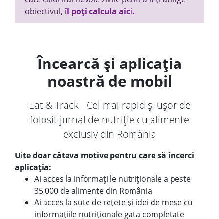
obiectivul,
îl poți calcula aici.
Încearcă și aplicația
noastră de mobil
Eat & Track - Cel mai rapid și ușor de
folosit jurnal de nutriție cu alimente
exclusiv din România
Uite doar câteva motive pentru care să încerci
aplicația:
Ai acces la informațiile nutriționale a peste
35.000 de alimente din România
Ai acces la sute de rețete și idei de mese cu
informațiile nutriționale gata completate