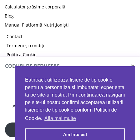
Calculator grăsime corporală
Blog
Manual Platformă Nutriționiști
Contact
Termeni și condiții
Politica Cookie
Politica de confidențialitate
×
CODURI DE REDUCERE
Eatntrack utilizeaza fisiere de tip cookie
MYPROTEIN
pentru a personaliza si imbunatati experienta
ta pe site-ul nostru. Prin continuarea navigarii
pe site-ul nostru confirmi acceptarea utilizarii
Ai
40%
reducere la orice comandă folosind codul
fisierelor de tip cookie conform Politicii de
EATTRACK
Cookie.
Afla mai multe
Profită acum
Am Inteles!
Copyright © 2026 EAT & TRACK S.R.L