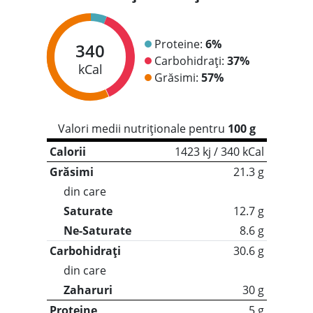
Proteine:
6%
340
Carbohidrați:
37%
kCal
Grăsimi:
57%
Valori medii nutriționale pentru
100 g
Calorii
1423 kj / 340 kCal
Grăsimi
21.3 g
din care
Saturate
12.7 g
Ne-Saturate
8.6 g
Carbohidrați
30.6 g
din care
Zaharuri
30 g
Proteine
5 g