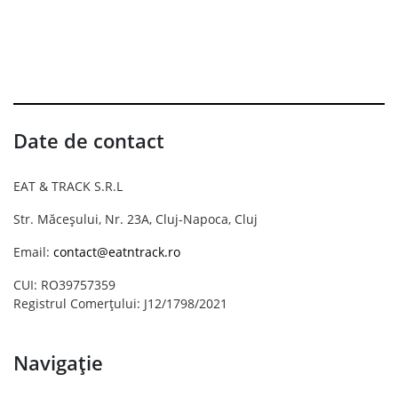
Date de contact
EAT & TRACK S.R.L
Str. Măceșului, Nr. 23A, Cluj-Napoca, Cluj
Email:
contact@eatntrack.ro
CUI: RO39757359
Registrul Comerțului: J12/1798/2021
Navigație