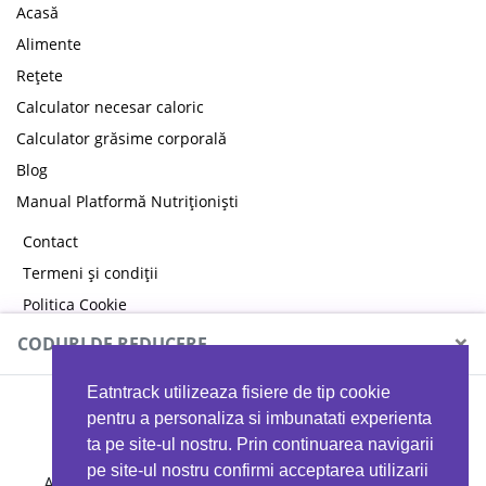
Acasă
Alimente
Rețete
Calculator necesar caloric
Calculator grăsime corporală
Blog
Manual Platformă Nutriționiști
Contact
Termeni și condiții
Politica Cookie
Politica de confidențialitate
×
CODURI DE REDUCERE
Eatntrack utilizeaza fisiere de tip cookie
MYPROTEIN
pentru a personaliza si imbunatati experienta
ta pe site-ul nostru. Prin continuarea navigarii
pe site-ul nostru confirmi acceptarea utilizarii
Ai
40%
reducere la orice comandă folosind codul