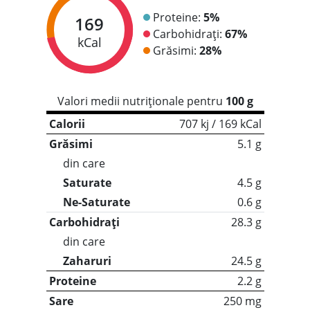
Proteine:
5%
169
Carbohidrați:
67%
kCal
Grăsimi:
28%
Valori medii nutriționale pentru
100 g
Calorii
707 kj / 169 kCal
Grăsimi
5.1 g
din care
Saturate
4.5 g
Ne-Saturate
0.6 g
Carbohidrați
28.3 g
din care
Zaharuri
24.5 g
Proteine
2.2 g
Sare
250 mg