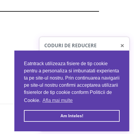
×
CODURI DE REDUCERE
Eatntrack utilizeaza fisiere de tip cookie
O41
MYPROTEIN
pentru a personaliza si imbunatati experienta
ta pe site-ul nostru. Prin continuarea navigarii
 orice comandă
Ai
40%
reducere la orice comandă
pe site-ul nostru confirmi acceptarea utilizarii
EATNTRACK
folosind codul
EATTRACK
fisierelor de tip cookie conform Politicii de
Cookie.
Afla mai multe
acum
Profită acum
Am Inteles!
Copyright © 2026 EAT & TRACK S.R.L