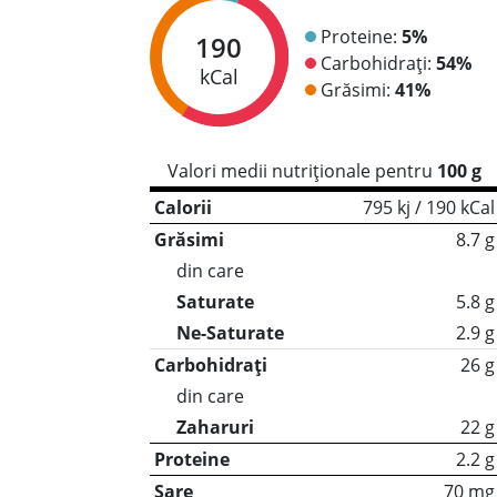
Proteine:
5%
190
Carbohidrați:
54%
kCal
Grăsimi:
41%
Valori medii nutriționale pentru
100 g
Calorii
795 kj / 190 kCal
Grăsimi
8.7 g
din care
Saturate
5.8 g
Ne-Saturate
2.9 g
Carbohidrați
26 g
din care
Zaharuri
22 g
Proteine
2.2 g
Sare
70 mg