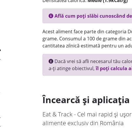
Densitatea calorică:
Medie (1.9kCal/g)
Află cum poți slăbi cunoscând de
Acest aliment face parte din categoria Dul
grame. Consumul a 100 de grame din ace
cantitatea zilnică estimată pentru un adu
Dacă vrei să afli necesarul tău calori
a-ți atinge obiectivul,
îl poți calcula a
Încearcă și aplicați
Eat & Track - Cel mai rapid și ușor
alimente exclusiv din România