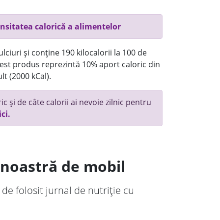
nsitatea calorică a alimentelor
ciuri și conține 190 kilocalorii la 100 de
st produs reprezintă 10% aport caloric din
lt (2000 kCal).
c și de câte calorii ai nevoie zilnic pentru
ici.
a noastră de mobil
 de folosit jurnal de nutriție cu