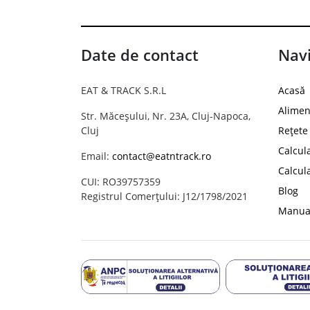
Date de contact
Navi
EAT & TRACK S.R.L
Acasă
Alimen
Str. Măceșului, Nr. 23A, Cluj-Napoca,
Cluj
Rețete
Calcul
Email:
contact@eatntrack.ro
Calcul
CUI: RO39757359
Blog
Registrul Comerțului: J12/1798/2021
Manual