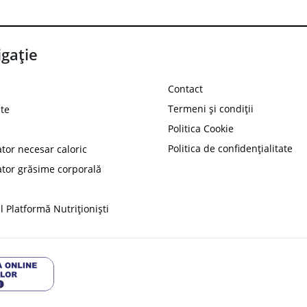
gație
Contact
Termeni și condiții
te
Politica Cookie
Politica de confidențialitate
ator necesar caloric
PROT
ator grăsime corporală
Ai
10%
reducere la
folosind codul
 Platformă Nutriționiști
Profită 