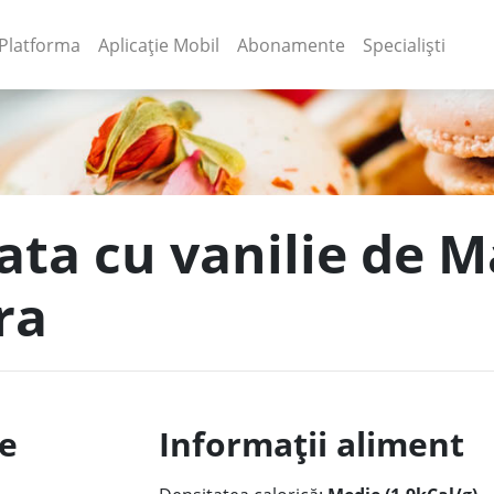
(current)
(current)
Platforma
Aplicație Mobil
Abonamente
Specialiști
tata cu vanilie de 
ra
le
Informații aliment