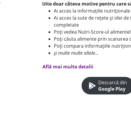
Uite doar câteva motive pentru care să
Ai acces la informațiile nutriționa
Ai acces la sute de rețete și idei d
completate
Poți vedea Nutri-Score-ul alimente
Poți căuta alimente prin scanarea 
Poți compara informațiile nutrițion
și multe multe altele...
Află mai multe detalii
Descarcă din
Google Play