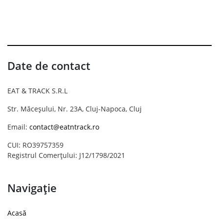
Date de contact
EAT & TRACK S.R.L
Str. Măceșului, Nr. 23A, Cluj-Napoca, Cluj
Email:
contact@eatntrack.ro
CUI: RO39757359
Registrul Comerțului: J12/1798/2021
Navigație
Acasă