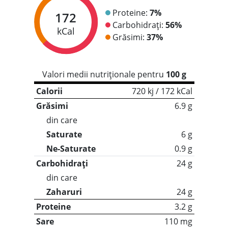
Proteine:
7%
172
Carbohidrați:
56%
kCal
Grăsimi:
37%
Valori medii nutriționale pentru
100 g
Calorii
720 kj / 172 kCal
Grăsimi
6.9 g
din care
Saturate
6 g
Ne-Saturate
0.9 g
Carbohidrați
24 g
din care
Zaharuri
24 g
Proteine
3.2 g
Sare
110 mg