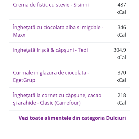
Crema de fistic cu stevie - Sisinni
487
kCal
Înghețată cu ciocolata alba si migdale -
346
Maxx
kCal
Inghețată frișcă & căpșuni - Tedi
304.9
kCal
Curmale in glazura de ciocolata -
370
EgetGrup
kCal
Înghețată la cornet cu căpșune, cacao
218
și arahide - Clasic (Carrefour)
kCal
Vezi toate alimentele din categoria Dulciuri