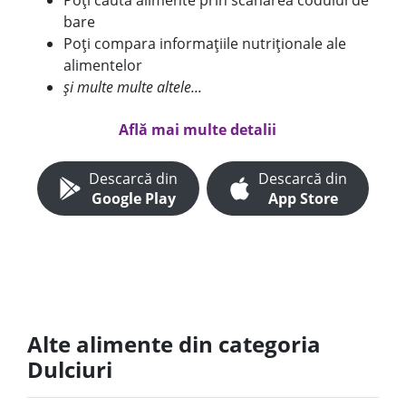
Poți căuta alimente prin scanarea codului de
bare
Poți compara informațiile nutriționale ale
alimentelor
și multe multe altele...
Află mai multe detalii
Descarcă din
Descarcă din
Google Play
App Store
Alte alimente din categoria
Dulciuri