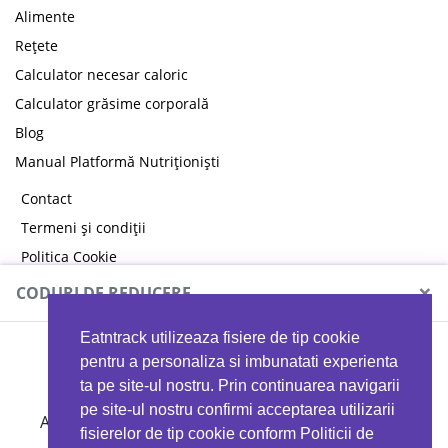
Alimente
Rețete
Calculator necesar caloric
Calculator grăsime corporală
Blog
Manual Platformă Nutriționiști
Contact
Termeni și condiții
Politica Cookie
Politica de confidențialitate
×
CODURI DE REDUCERE
Eatntrack utilizeaza fisiere de tip cookie
MYPROTEIN
pentru a personaliza si imbunatati experienta
ta pe site-ul nostru. Prin continuarea navigarii
pe site-ul nostru confirmi acceptarea utilizarii
Ai
40%
reducere la orice comandă folosind codul
fisierelor de tip cookie conform Politicii de
EATTRACK