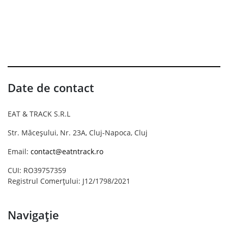
Date de contact
EAT & TRACK S.R.L
Str. Măceșului, Nr. 23A, Cluj-Napoca, Cluj
Email:
contact@eatntrack.ro
CUI: RO39757359
Registrul Comerțului: J12/1798/2021
Navigație