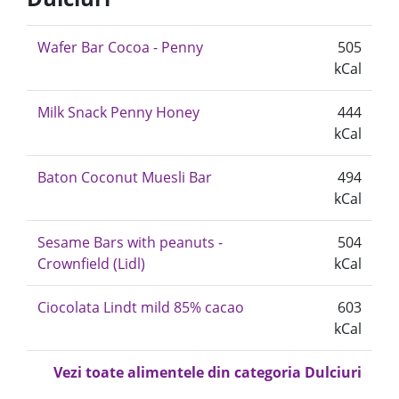
Wafer Bar Cocoa - Penny
505
kCal
Milk Snack Penny Honey
444
kCal
Baton Coconut Muesli Bar
494
kCal
Sesame Bars with peanuts -
504
Crownfield (Lidl)
kCal
Ciocolata Lindt mild 85% cacao
603
kCal
Vezi toate alimentele din categoria Dulciuri