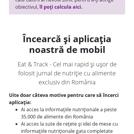
obiectivul,
îl poți calcula aici.
Încearcă și aplicația
noastră de mobil
Eat & Track - Cel mai rapid și ușor de
folosit jurnal de nutriție cu alimente
exclusiv din România
Uite doar câteva motive pentru care să încerci
aplicația:
Ai acces la informațiile nutriționale a peste
35.000 de alimente din România
Ai acces la sute de rețete și idei de mese cu
informațiile nutriționale gata completate