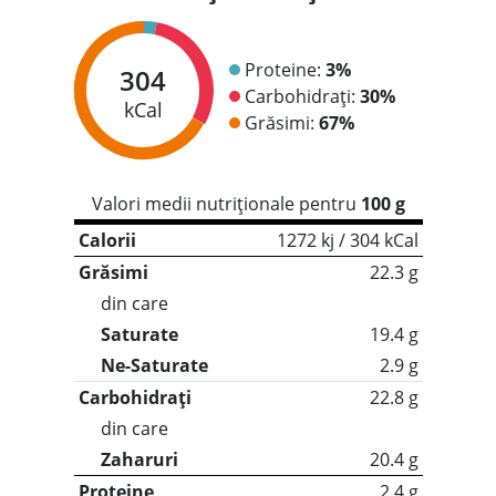
Proteine:
3%
304
Carbohidrați:
30%
kCal
Grăsimi:
67%
Valori medii nutriționale pentru
100 g
Calorii
1272 kj / 304 kCal
Grăsimi
22.3 g
din care
Saturate
19.4 g
Ne-Saturate
2.9 g
Carbohidrați
22.8 g
din care
Zaharuri
20.4 g
Proteine
2.4 g