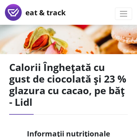
eat & track
Calorii Înghețată cu
gust de ciocolată și 23 %
glazura cu cacao, pe băț
- Lidl
Informații nutriționale