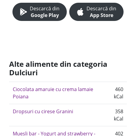
Descarcă din
Descarcă din
Google Play
App Store
Alte alimente din categoria
Dulciuri
Ciocolata amaruie cu crema lamaie
460
Poiana
kCal
Dropsuri cu cirese Granini
358
kCal
Muesli bar - Yogurt and strawberry -
402