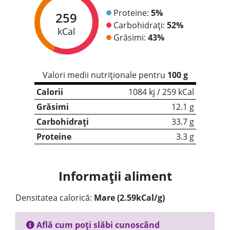
Proteine:
5%
259
Carbohidrați:
52%
kCal
Grăsimi:
43%
Valori medii nutriționale pentru
100 g
Calorii
1084 kj / 259 kCal
Grăsimi
12.1 g
Carbohidrați
33.7 g
Proteine
3.3 g
Informații aliment
Densitatea calorică:
Mare (2.59kCal/g)
Află cum poți slăbi cunoscând