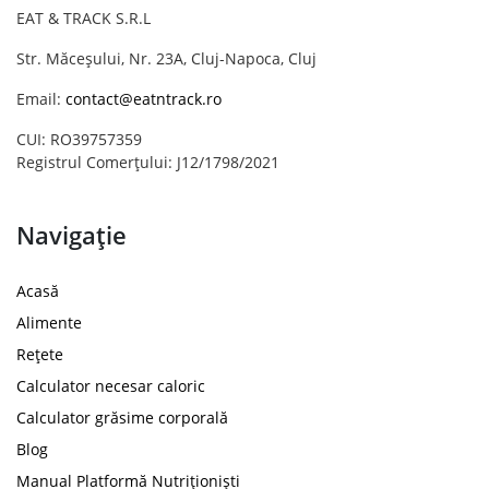
EAT & TRACK S.R.L
Str. Măceșului, Nr. 23A, Cluj-Napoca, Cluj
Email:
contact@eatntrack.ro
CUI: RO39757359
Registrul Comerțului: J12/1798/2021
Navigație
Acasă
Alimente
Rețete
Calculator necesar caloric
Calculator grăsime corporală
Blog
Manual Platformă Nutriționiști