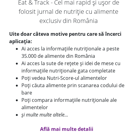
Eat & Track - Cel mai rapid și ușor de
folosit jurnal de nutriție cu alimente
exclusiv din România
Uite doar câteva motive pentru care să încerci
aplicația:
Ai acces la informațiile nutriționale a peste
35.000 de alimente din România
Ai acces la sute de rețete și idei de mese cu
informațiile nutriționale gata completate
Poți vedea Nutri-Score-ul alimentelor
Poți căuta alimente prin scanarea codului de
bare
Poți compara informațiile nutriționale ale
alimentelor
și multe multe altele...
Află mai multe detalii