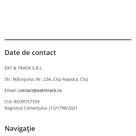
Date de contact
EAT & TRACK S.R.L
Str. Măceșului, Nr. 23A, Cluj-Napoca, Cluj
Email:
contact@eatntrack.ro
CUI: RO39757359
Registrul Comerțului: J12/1798/2021
Navigație