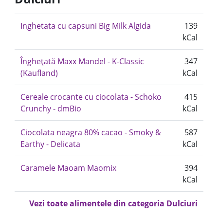
Inghetata cu capsuni Big Milk Algida
139
kCal
Înghețată Maxx Mandel - K-Classic
347
(Kaufland)
kCal
Cereale crocante cu ciocolata - Schoko
415
Crunchy - dmBio
kCal
Ciocolata neagra 80% cacao - Smoky &
587
Earthy - Delicata
kCal
Caramele Maoam Maomix
394
kCal
Vezi toate alimentele din categoria Dulciuri