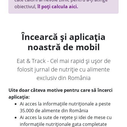
obiectivul,
îl poți calcula aici.
Încearcă și aplicația
noastră de mobil
Eat & Track - Cel mai rapid și ușor de
folosit jurnal de nutriție cu alimente
exclusiv din România
Uite doar câteva motive pentru care să încerci
aplicația:
Ai acces la informațiile nutriționale a peste
35.000 de alimente din România
Ai acces la sute de rețete și idei de mese cu
informațiile nutriționale gata completate