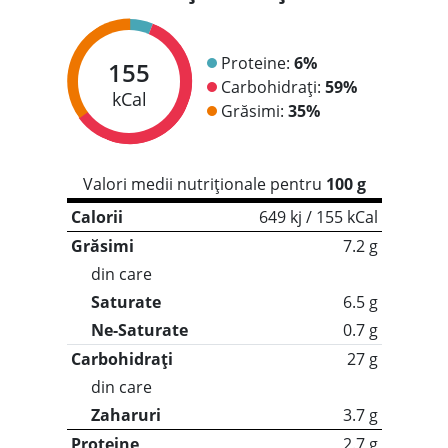
Proteine:
6%
155
Carbohidrați:
59%
kCal
Grăsimi:
35%
Valori medii nutriționale pentru
100 g
Calorii
649 kj / 155 kCal
Grăsimi
7.2 g
din care
Saturate
6.5 g
Ne-Saturate
0.7 g
Carbohidrați
27 g
din care
Zaharuri
3.7 g
Proteine
2.7 g