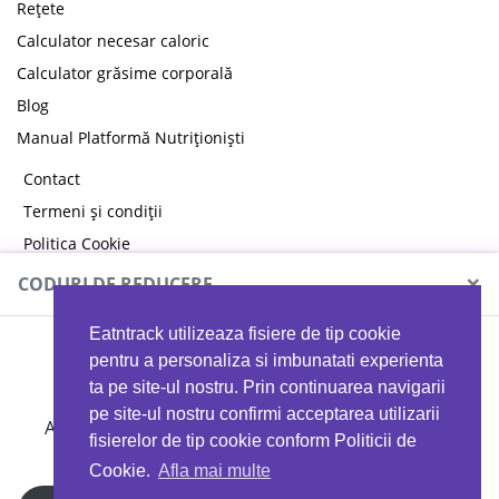
Rețete
Calculator necesar caloric
Calculator grăsime corporală
Blog
Manual Platformă Nutriționiști
Contact
Termeni și condiții
Politica Cookie
Politica de confidențialitate
×
CODURI DE REDUCERE
Eatntrack utilizeaza fisiere de tip cookie
MYPROTEIN
pentru a personaliza si imbunatati experienta
ta pe site-ul nostru. Prin continuarea navigarii
pe site-ul nostru confirmi acceptarea utilizarii
Ai
40%
reducere la orice comandă folosind codul
fisierelor de tip cookie conform Politicii de
EATTRACK
Cookie.
Afla mai multe