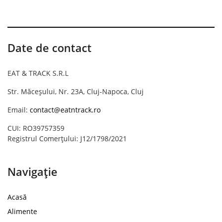
Date de contact
EAT & TRACK S.R.L
Str. Măceșului, Nr. 23A, Cluj-Napoca, Cluj
Email:
contact@eatntrack.ro
CUI: RO39757359
Registrul Comerțului: J12/1798/2021
Navigație
Acasă
Alimente