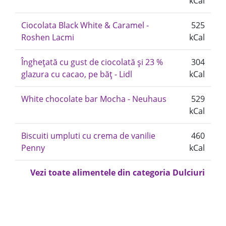
kCal
Ciocolata Black White & Caramel -
525
Roshen Lacmi
kCal
Înghețată cu gust de ciocolată și 23 %
304
glazura cu cacao, pe băț - Lidl
kCal
White chocolate bar Mocha - Neuhaus
529
kCal
Biscuiti umpluti cu crema de vanilie
460
Penny
kCal
Vezi toate alimentele din categoria Dulciuri