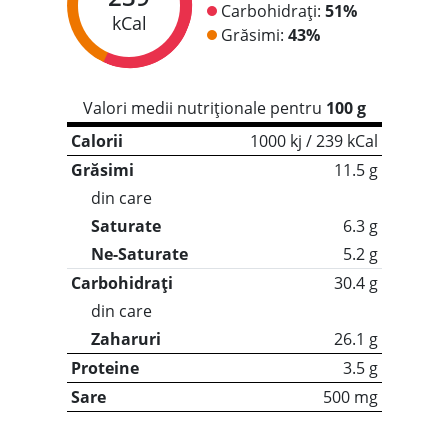
Carbohidrați:
51%
kCal
Grăsimi:
43%
Valori medii nutriționale pentru
100 g
Calorii
1000 kj / 239 kCal
Grăsimi
11.5 g
din care
Saturate
6.3 g
Ne-Saturate
5.2 g
Carbohidrați
30.4 g
din care
Zaharuri
26.1 g
Proteine
3.5 g
Sare
500 mg